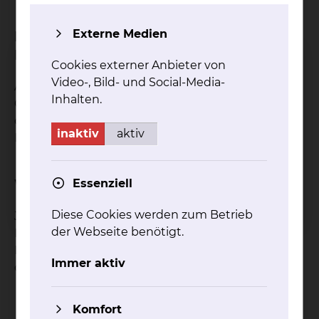
Externe Medien
Bei welchen Krankheitsbildern ist das
Behandlungsverfahren geeignet?
Cookies externer Anbieter von
Video-, Bild- und Social-Media-
Alle Erkrankungen aus dem Bereich der
Inhalten.
Orthopädie, Chirurgie oder Neurologie wie Hüft-
oder Kniearthrosen, Lendenwirbelsäulen- oder
inaktiv
aktiv
Halswirbelsäulen- Syndromen.
Welche Ziele hat die Behandlung?
Essenziell
Diese Cookies werden zum Betrieb
Je nach Lage der Aufhänge-Punkte können
der Webseite benötigt.
Bewegungen erleichtert oder erschwert, Zug oder
Druck auf ein Gelenk gegeben, Muskeln gedehnt
Immer aktiv
oder gekräftigt werden.
Komfort