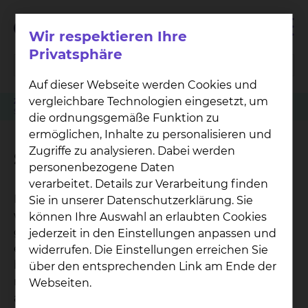
Wir respektieren Ihre
Privatsphäre
Auf dieser Webseite werden Cookies und
vergleichbare Technologien eingesetzt, um
Zuweiser
Tumorkonferenzen
Physiotherapie Fichtengrund
Schlingentisch
die ordnungsgemäße Funktion zu
ermöglichen, Inhalte zu personalisieren und
Zugriffe zu analysieren. Dabei werden
Schlingentisch
personenbezogene Daten
verarbeitet. Details zur Verarbeitung finden
Der Schlingentisch ist eine Gerätekonstruktion, in
Sie in unserer Datenschutzerklärung. Sie
welches der Patient die Schwerelosigkeit am
können Ihre Auswahl an erlaubten Cookies
ganzen Körper oder einzelnen Körperabschnitten
jederzeit in den Einstellungen anpassen und
erfahren kann ohne das Herz-Kreislaufsystem zu
widerrufen. Die Einstellungen erreichen Sie
belasten. Dazu werden einzelne Körperabschnitte
über den entsprechenden Link am Ende der
mit Hilfe von Seilzügen und Schlingen
Webseiten.
aufgehängt.