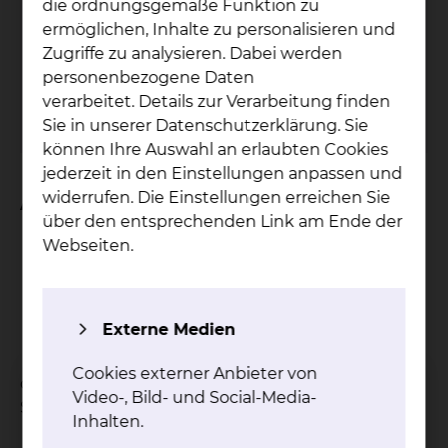
Pa­ti­en­ten­bü­che­rei
die ordnungsgemäße Funktion zu
ermöglichen, Inhalte zu personalisieren und
Der Service der Patientenbücherei wird nur
Zugriffe zu analysieren. Dabei werden
am Standort Salzdahlumer Straße
personenbezogene Daten
angeboten.
verarbeitet. Details zur Verarbeitung finden
mehr
Sie in unserer Datenschutzerklärung. Sie
können Ihre Auswahl an erlaubten Cookies
jederzeit in den Einstellungen anpassen und
widerrufen. Die Einstellungen erreichen Sie
An wen verleihen wir?
über den entsprechenden Link am Ende der
Webseiten.
Patientinnen und Patienten
Ärztinnen und Ärzte
das Pflegepersonal
Angestellte
Externe Medien
Mitarbeiterinnen und Mitarbeiter
Cookies externer Anbieter von
des Städtischen Klinikums am Standort
Video-, Bild- und Social-Media-
Salzdahlumer Straße.
Inhalten.