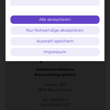
Station. Gerne begrüßen wir Sie auch persönlich
bei uns in den Patientenbücherei.
Alle akzeptieren
Die Ausleihe ist kostenlos.
Kontakt
Impressum
AVB
Datenschutz
Nur Notwendige akzeptieren
Bildnachweise
Entgelttransparenz
Cookie Einstellungen
Auswahl speichern
Impressum
Städtisches Klinikum
Braunschweig gGmbH
Freisestr. 9/10
38118 Braunschweig
Tel.: 0531/595-0
Fax: 0531/595-1322