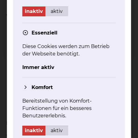
inaktiv
aktiv
Was verleihen wir?
Romane/ Erzählungen
Essenziell
Krimis/ Thriller
Fantasy
Diese Cookies werden zum Betrieb
Kinderbücher
der Webseite benötigt.
Sachbücher
Biografien
Immer aktiv
Reiseliteratur
Bücher in Fremdsprachen (englisch,
Komfort
französisch, spanisch, russisch, polnisch,
türkisch, arabisch usw.)
Bereitstellung von Komfort-
Magazine (GEO, Dumont-Atlanten, Merian-
Funktionen für ein besseres
Hefte)
Benutzererlebnis.
Bei uns bekommen Bücher Beine!
inaktiv
aktiv
Wir besuchen Sie mit dem Bücherwagen auf Ihrer