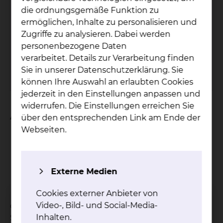
die ordnungsgemäße Funktion zu
Pa­ti­en­ten­bü­che­rei
ermöglichen, Inhalte zu personalisieren und
Der Service der Patientenbücherei wird nur
Zugriffe zu analysieren. Dabei werden
am Standort Salzdahlumer Straße
personenbezogene Daten
angeboten.
verarbeitet. Details zur Verarbeitung finden
Sie in unserer Datenschutzerklärung. Sie
mehr
können Ihre Auswahl an erlaubten Cookies
jederzeit in den Einstellungen anpassen und
widerrufen. Die Einstellungen erreichen Sie
An wen verleihen wir?
über den entsprechenden Link am Ende der
Webseiten.
Patientinnen und Patienten
Ärztinnen und Ärzte
das Pflegepersonal
Externe Medien
Angestellte
Mitarbeiterinnen und Mitarbeiter
Cookies externer Anbieter von
Video-, Bild- und Social-Media-
des Städtischen Klinikums am Standort
Inhalten.
Salzdahlumer Straße.