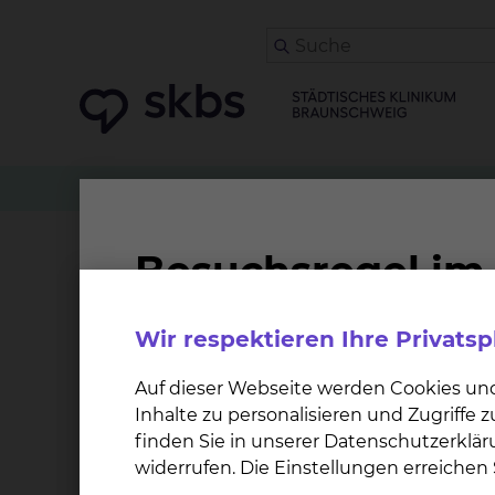
Zuweiser
Tumorkonferenzen
Hämatologie &
Hämatologisches Labor
Wir respektieren Ihre Privats
Die fachspezifische Labordiagnostik ist integ
Therapiesteuerung. Die Klinik verfügt deshalb 
Auf dieser Webseite werden Cookies un
Blutproben mit modernsten Analysegeräten au
Inhalte zu personalisieren und Zugriffe
Knochenmarkproben begutachtet. Die Durchf
finden Sie in unserer Datenschutzerklär
erfahrene Ärzte sowie technische Assistentinn
widerrufen. Die Einstellungen erreiche
Analysenspektrum umfasst hierbei: