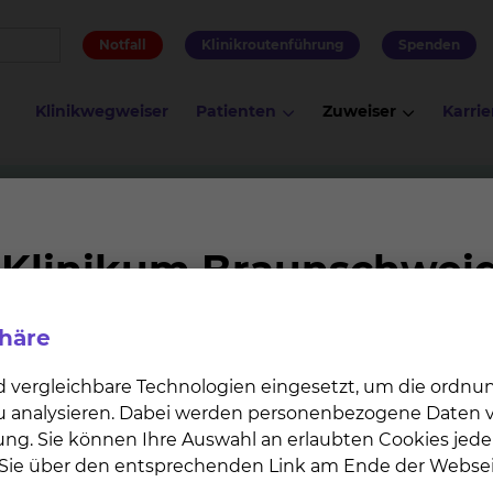
Notfall
Klinikroutenführung
Spenden
Klinikwegweiser
Patienten
Zuweiser
Karrie
 Onkologie
Hämatologisches Labor
phäre
raler Bestandteil der Hämatologie zur Diagnosefindung 
über ein eigenes Speziallabor. Hier werden jährlich ca. 
d vergleichbare Technologien eingesetzt, um die ordn
sgewertet. Außerdem werden jährlich ca. 600
 zu analysieren. Dabei werden personenbezogene Daten ve
ührung und Befundung der Untersuchungen erfolgt d
ung. Sie können Ihre Auswahl an erlaubten Cookies jede
en der Klinik für Hämatologie & Onkologie. Das
n Sie über den entsprechenden Link am Ende der Websei