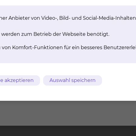
er Anbieter von Video-, Bild- und Social-Media-Inhalten
 auch mit zytochemischen Spezialfärbungen
ung (FACS-Analyse) zur Leukämie- und Lymphomdiagn
 werden zum Betrieb der Webseite benötigt.
ion mit der zentralen Einrichtung für molekulare Diag
g von Komfort-Funktionen für ein besseres Benutzererle
m
AVB
Datenschutz
Bildnachweise
Entgelttransparenz
e akzeptieren
Auswahl speichern
ches Klinikum
Freisestr. 9/10
Tel.: 0531/5
chweig gGmbH
38118 Braunschweig
Fax: 0531/5