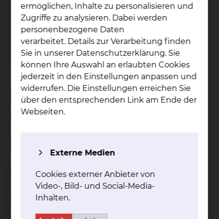
ermöglichen, Inhalte zu personalisieren und
Zugriffe zu analysieren. Dabei werden
So­zi­al­dienst
personenbezogene Daten
verarbeitet. Details zur Verarbeitung finden
mehr
Sie in unserer Datenschutzerklärung. Sie
können Ihre Auswahl an erlaubten Cookies
jederzeit in den Einstellungen anpassen und
widerrufen. Die Einstellungen erreichen Sie
Der Sozialdienst ergänzt die ärztliche,
über den entsprechenden Link am Ende der
therapeutische und pflegerische Aufgabe im
Webseiten.
Krankenhaus. Wir beraten Sie und Ihre
Angehörige bei persönlichen und sozialen
Problemen, die im Zusammenhang mit Ihrer
Erkrankung und Behinderung entstehen können
Externe Medien
und Ihr Leben in sozialer, psychischer, physischer,
beruflicher und finanzieller Hinsicht
Cookies externer Anbieter von
beeinträchtigen. Wir sind für Sie da und suchen
Video-, Bild- und Social-Media-
mit Ihnen gemeinsam nach
Inhalten.
Lösungsmöglichkeiten für die Zeit nach dem