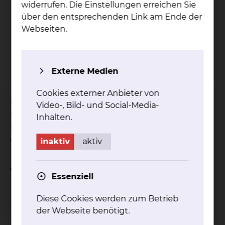
widerrufen. Die Einstellungen erreichen Sie
über den entsprechenden Link am Ende der
Grü­ne Da­men & Her­ren
Webseiten.
Tel.:
+49 531 314 924
mehr
Externe Medien
Cookies externer Anbieter von
Unsere ehrenamtlich tätigen Grünen Damen und
Video-, Bild- und Social-Media-
Herren stehen unseren Patientinnen und
Inhalten.
Patienten zur Verfügung, um ihnen den
Aufenthalt bei uns zu erleichtern.
inaktiv
aktiv
Weitere Informationen
Essenziell
Diese Cookies werden zum Betrieb
Besuchsservice
der Webseite benötigt.