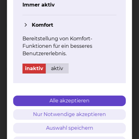
Unterstützung während des stationären
Immer aktiv
Aufenthalts
Komfort
Spielnachmittag in der Geriatrie
Bereitstellung von Komfort-
Funktionen für ein besseres
Kontakt
Impressum
AVB
Datenschutz
Benutzererlebnis.
Bildnachweise
Entgelttransparenz
Cookie Einstellungen
inaktiv
aktiv
Alle akzeptieren
Städtisches Klinikum
Braunschweig gGmbH
Nur Notwendige akzeptieren
Freisestr. 9/10
38118 Braunschweig
Auswahl speichern