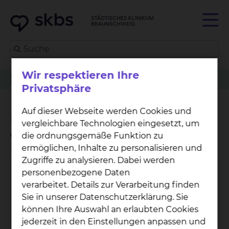
Wir respektieren Ihre
Zuweiser
Tumorkonferenzen
Radiologie & Nuklearmedizin
Betreuungsangebot der Grünen Damen und Herren
Privatsphäre
Auf dieser Webseite werden Cookies und
Betreuungsangebot der
vergleichbare Technologien eingesetzt, um
Grünen Damen und Herren
die ordnungsgemäße Funktion zu
ermöglichen, Inhalte zu personalisieren und
Zugriffe zu analysieren. Dabei werden
personenbezogene Daten
verarbeitet. Details zur Verarbeitung finden
Sie in unserer Datenschutzerklärung. Sie
können Ihre Auswahl an erlaubten Cookies
jederzeit in den Einstellungen anpassen und