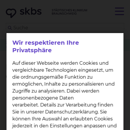
Wir respektieren Ihre
Zuweiser
Tumorkonferenzen
Herz-, Thorax- & Gefäßchirurgie
Betreuungsangebot der Grünen Damen und Herren
Privatsphäre
Auf dieser Webseite werden Cookies und
Betreuungsangebot der
vergleichbare Technologien eingesetzt, um
Grünen Damen und Herren
die ordnungsgemäße Funktion zu
ermöglichen, Inhalte zu personalisieren und
Zugriffe zu analysieren. Dabei werden
personenbezogene Daten
verarbeitet. Details zur Verarbeitung finden
Sie in unserer Datenschutzerklärung. Sie
können Ihre Auswahl an erlaubten Cookies
jederzeit in den Einstellungen anpassen und