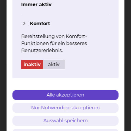
Unterstützung während des stationären
Immer aktiv
Aufenthalts
Komfort
Spielnachmittag in der Geriatrie
Bereitstellung von Komfort-
Funktionen für ein besseres
Kontakt
Impressum
AVB
Datenschutz
Benutzererlebnis.
Bildnachweise
Entgelttransparenz
Cookie Einstellungen
inaktiv
aktiv
Alle akzeptieren
Städtisches Klinikum
Braunschweig gGmbH
Nur Notwendige akzeptieren
Freisestr. 9/10
38118 Braunschweig
Auswahl speichern