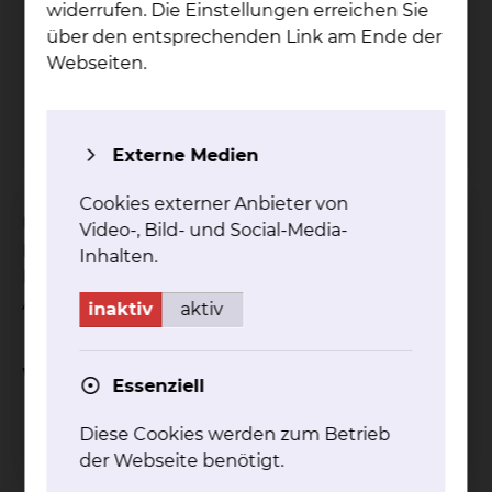
widerrufen. Die Einstellungen erreichen Sie
über den entsprechenden Link am Ende der
Grü­ne Da­men & Her­ren
Webseiten.
Tel.:
+49 531 314 924
mehr
Externe Medien
Cookies externer Anbieter von
Unsere ehrenamtlich tätigen Grünen Damen und
Video-, Bild- und Social-Media-
Herren stehen unseren Patientinnen und
Inhalten.
Patienten zur Verfügung, um ihnen den
Aufenthalt bei uns zu erleichtern.
inaktiv
aktiv
Weitere Informationen
Essenziell
Diese Cookies werden zum Betrieb
Besuchsservice
der Webseite benötigt.