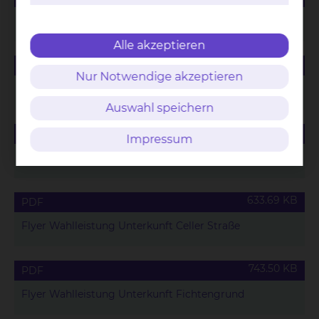
Speisekarte für Wahlleistungspatienten
Alle akzeptieren
165.42 KB
PDF
Nur Notwendige akzeptieren
Saisonales Menü für Wahlleistungspatienten
Auswahl speichern
88.63 KB
PDF
Impressum
Wahlleistungsvereinbarung Unterkunft
633.69 KB
PDF
Flyer Wahlleistung Unterkunft Celler Straße
743.50 KB
PDF
Flyer Wahlleistung Unterkunft Fichtengrund