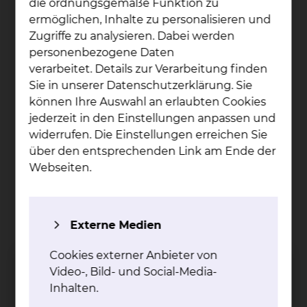
die ordnungsgemäße Funktion zu
Zusammenstellung unserer Speisen
ermöglichen, Inhalte zu personalisieren und
möchten wir zu Ihrem Wohlbefinden
Zugriffe zu analysieren. Dabei werden
beitragen. Wir bieten Ihnen eine Auswahl an
personenbezogene Daten
Getränken, Zwischenmahlzeiten und
verarbeitet. Details zur Verarbeitung finden
regionalen Speisen.
Sie in unserer Datenschutzerklärung. Sie
Patientenservice: Im Rahmen von
können Ihre Auswahl an erlaubten Cookies
Servicerunden besuchen Sie die
jederzeit in den Einstellungen anpassen und
Mitarbeiterinnen und Mitarbeiter des
widerrufen. Die Einstellungen erreichen Sie
Serviceteams täglich und offerieren Ihnen
über den entsprechenden Link am Ende der
Snacks und Getränke
Webseiten.
Sharemagazines Premium (RTL+, Video und
TV, E-Books, digitale Zeitungen und
Magazine, Podcasts und Hörbücher) – Sie
können Sharemagazines mit Ihrem
Externe Medien
Smartphone, Pad oder Laptop problemlos
nutzen
Cookies externer Anbieter von
Video-, Bild- und Social-Media-
Inhalten.