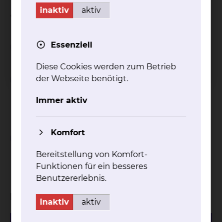
Weitere Besonderheiten je nach Standort / Haus
inaktiv
aktiv
entnehmen Sie gerne unseren Flyern.
Essenziell
Wichtiger Hinweis
Diese Cookies werden zum Betrieb
Einschränkungen bei
der Webseite benötigt.
Inanspruchnahme von
Immer aktiv
Wahlleistungen
Komfort
Abschlagszahlungen bei
Inanspruchnahme von
Bereitstellung von Komfort-
Wahlleistungen
Funktionen für ein besseres
Benutzererlebnis.
Download
inaktiv
aktiv
527.76 KB
PDF