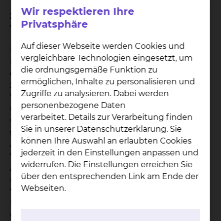
Wir respektieren Ihre
2. Was geschieht, wenn der von Ihnen gewählte
Privatsphäre
Wahlarzt verhindert ist?
Auf dieser Webseite werden Cookies und
Die Rechtsprechung unterscheidet bei der
vergleichbare Technologien eingesetzt, um
Erbringung einer wahlärztlichen Leistung durch
die ordnungsgemäße Funktion zu
einen ständigen Vertreter des Wahlarztes
ermöglichen, Inhalte zu personalisieren und
zwischen vorhersehbarer und unvorhersehbarer
Zugriffe zu analysieren. Dabei werden
Verhinderung des Wahlarztes. Bei einer
personenbezogene Daten
unvorhersehbaren Verhinderung Ihres Wahlarztes
verarbeitet. Details zur Verarbeitung finden
wird die wahlärztliche Leistung von seinem
Sie in unserer Datenschutzerklärung. Sie
ständigen ärztlichen Vertreter übernommen. Bei
können Ihre Auswahl an erlaubten Cookies
Abschluss eines Vertrages für die Wahlleistung
jederzeit in den Einstellungen anpassen und
"Chefarztbehandlung" erhalten Sie eine
widerrufen. Die Einstellungen erreichen Sie
Aufstellung aller ständigen Vertreter der Chefärzte
über den entsprechenden Link am Ende der
unseres Klinikums. Im Falle der unvorhersehbaren
Webseiten.
Verhinderung des Wahlarztes werden die
Leistungen des ständigen ärztlichen Vertreters als
wahlärztliche Leistungen in Rechnung gestellt.