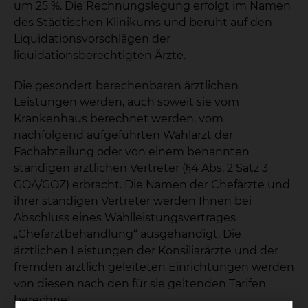
um 25 %. Die Rechnungslegung erfolgt im Namen
des Städtischen Klinikums und beruht auf den
Liquidationsvorschlägen der
liquidationsberechtigten Ärzte.
Die gesondert berechenbaren ärztlichen
Leistungen werden, auch soweit sie vom
Krankenhaus berechnet werden, vom
nachfolgend aufgeführten Wahlarzt der
Fachabteilung oder von einem benannten
ständigen ärztlichen Vertreter (§4 Abs. 2 Satz 3
GOÄ/GOZ) erbracht. Die Namen der Chefärzte und
ihrer ständigen Vertreter werden Ihnen bei
Abschluss eines Wahlleistungsvertrages
„Chefarztbehandlung“ ausgehändigt. Die
ärztlichen Leistungen der Konsiliarärzte und der
fremden ärztlich geleiteten Einrichtungen werden
von diesen nach den für sie geltenden Tarifen
berechnet.