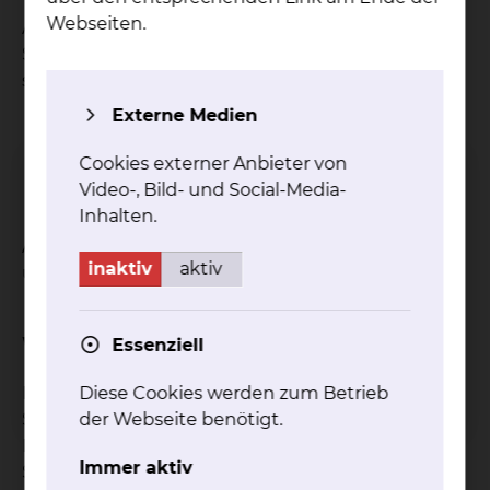
Webseiten.
Alle Krankheitsbilder, bei denen
Schmerzlinderung und Detonisierung gewünscht
sind, wie
Externe Medien
Bandscheibenerkrankungen
Myalgien
Cookies externer Anbieter von
Schmerzhafte Zustände an Gelenken mit
Video-, Bild- und Social-Media-
Ergüssen
Inhalten.
Aktivierend kann die Elektrotherapie bei Paresen
inaktiv
aktiv
und Lähmungen eingesetzt werden.
Welche Ziele hat die Behandlung?
Essenziell
Durch die Elektrotherapie soll es zur
Diese Cookies werden zum Betrieb
Schmerzlinderung, Durchblutungsförderung,
der Webseite benötigt.
Detonisierung der Muskulatur,
Immer aktiv
Stoffwechselsteigerung und