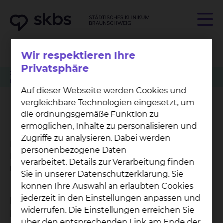
Wir respektieren Ihre
Privatsphäre
Zuweiser
Tumorkonferenzen
Physiotherapie in der Geriatrie
Elektrotherapie
Auf dieser Webseite werden Cookies und
vergleichbare Technologien eingesetzt, um
Elektrotherapie
die ordnungsgemäße Funktion zu
ermöglichen, Inhalte zu personalisieren und
Zugriffe zu analysieren. Dabei werden
Bei der Elektrotherapie werden die gewünschten
personenbezogene Daten
Körperabschnitte mittels Anlage von Elektroden
verarbeitet. Details zur Verarbeitung finden
mit speziellen Stromformen durchflutet.
Sie in unserer Datenschutzerklärung. Sie
können Ihre Auswahl an erlaubten Cookies
jederzeit in den Einstellungen anpassen und
Bei welchen Krankheitsbildern ist das
widerrufen. Die Einstellungen erreichen Sie
Behandlungsverfahren geeignet?
über den entsprechenden Link am Ende der