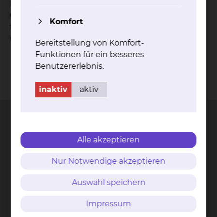
Resorptionsförderung von Ödemen und
Gelenkergüssen kommen. Eine spezielle Form
Komfort
führt zur Reizung und Aktivierung von Nerven
und deren versorgter Muskulatur.
Bereitstellung von Komfort-
Funktionen für ein besseres
Benutzererlebnis.
Kontakt
Impressum
AVB
Datenschutz
inaktiv
aktiv
Bildnachweise
Entgelttransparenz
Cookie Einstellungen
Alle akzeptieren
Städtisches Klinikum
Nur Notwendige akzeptieren
Braunschweig gGmbH
Freisestr. 9/10
Auswahl speichern
38118 Braunschweig
Impressum
Tel.: 0531/595-0