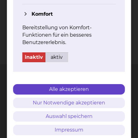
PET-CT bei Pro­sta­ta-Krebs
Komfort
mehr
Bereitstellung von Komfort-
Funktionen für ein besseres
Benutzererlebnis.
Kontakt
Impressum
AVB
Datenschutz
inaktiv
aktiv
Bildnachweise
Entgelttransparenz
Cookie Einstellungen
Alle akzeptieren
Städtisches Klinikum
Nur Notwendige akzeptieren
Braunschweig gGmbH
Freisestr. 9/10
Auswahl speichern
38118 Braunschweig
Impressum
Tel.: 0531/595-0