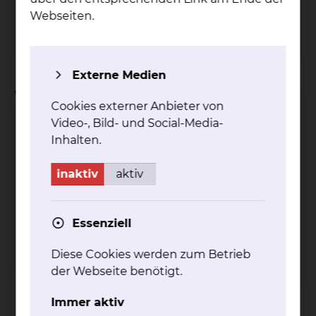
Tel.:
+49 531 595 2125
Fax: +49 531 595 2786
Webseiten.
Per E-Mail kontaktieren
Externe Medien
Weitere Informationen
Cookies externer Anbieter von
Video-, Bild- und Social-Media-
Inhalten.
inaktiv
aktiv
PET-CT
mehr
Essenziell
Diese Cookies werden zum Betrieb
der Webseite benötigt.
Immer aktiv