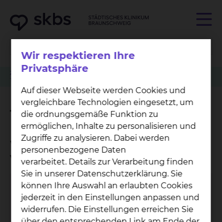
Wir respektieren Ihre
Privatsphäre
Zuweiser
Tumorkonferenzen
Radiologie & Nuklearmedizin
Terminvergabe PET-CT
Auf dieser Webseite werden Cookies und
vergleichbare Technologien eingesetzt, um
Terminvergabe PET-CT
die ordnungsgemäße Funktion zu
ermöglichen, Inhalte zu personalisieren und
Zugriffe zu analysieren. Dabei werden
Wo kann ich einen Termin
personenbezogene Daten
vereinbaren?
verarbeitet. Details zur Verarbeitung finden
Sie in unserer Datenschutzerklärung. Sie
können Ihre Auswahl an erlaubten Cookies
Anmeldung PET-CT
jederzeit in den Einstellungen anpassen und
Salzdahlumer Straße 90, 38126 Braunschweig
widerrufen. Die Einstellungen erreichen Sie
über den entsprechenden Link am Ende der