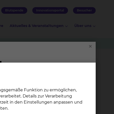
Blutspende
Innovationsportal
Besucher
re
Aktuelles & Veranstaltungen
Über uns
n absolvieren. Als Akademisches
den Klinikalltag.
ungsgemäße Funktion zu ermöglichen,
rarbeitet. Details zur Verarbeitung
rzeit in den Einstellungen anpassen und
ten.