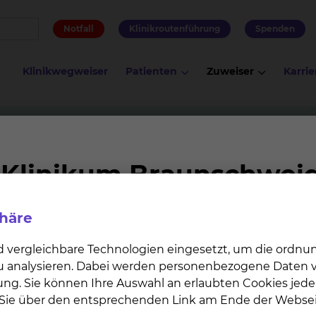
Notfall
Klinikroutenführung
Spenden
Klinikwegweiser
Patienten
Zuweiser
Karrie
Nuklearmedizin
Famulatur (Medizinstudium)
dium)
phäre
 Sie in allen medizinischen Fachrichtungen Famulature
 Hannover (MHH) erhalten Sie umfassende Einblicke in 
d vergleichbare Technologien eingesetzt, um die ordn
 zu analysieren. Dabei werden personenbezogene Daten ve
ung. Sie können Ihre Auswahl an erlaubten Cookies jede
n Sie über den entsprechenden Link am Ende der Websei