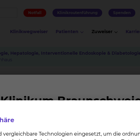
Notfall
Klinikroutenführung
Spenden
Klinikwegweiser
Patienten
Zuweiser
Karrie
gie, Hepatologie, Interventionelle Endoskopie & Diabetologi
nhaus
ienten mit Demenz im Krank
en geschützten und vertrauten Raum für ihren Alltag.
wird. Die fremde Umgebung und die vielen unbekannten
 Auf diese zusätzliche Belastung reagieren wir. Unser Zi
phäre
ndem der Aufenthalt mit den diagnostischen und thera
d vergleichbare Technologien eingesetzt, um die ordn