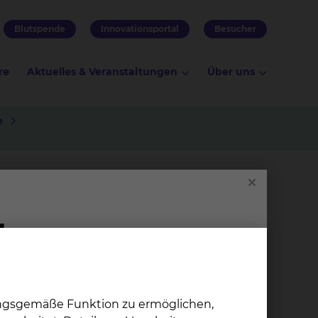
Blutspende
Innovationsportal
Besucher
re
Aktuelles & Veranstaltungen
Über uns
e
enhaus
 Dieser Raum geht verloren, wenn eine
 Menschen – die etwas mit dem Patienten tun
el ist es, den Zeitrahmen des Aufenthaltes auf
peutischen Maßnahmen klar durchstrukturiert
ungsgemäße Funktion zu ermöglichen,