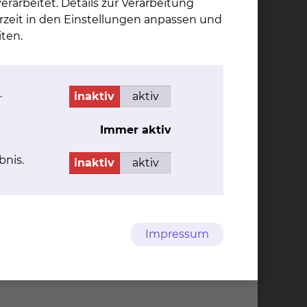
rarbeitet. Details zur Verarbeitung
rzeit in den Einstellungen anpassen und
ten.
.
inaktiv
aktiv
Immer aktiv
151.95 KB
bnis.
inaktiv
aktiv
57.74 KB
Impressum
Braunschweig e.V.