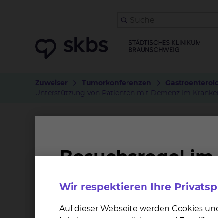
Zuweiser
Tumorkonferenzen
Gastroenterolo
Unterstützung von Patienten mit Demenz im Kranke
Unterstützung von Pat
Dementiell veränderte Menschen benötigen ein
Einweisung in ein Krankenhaus erforderlich 
wollen – führen zu einer tiefen Verunsicherung.
Wir respektieren Ihre Privats
das absolut notwendige Maß zu reduzieren, i
Auf dieser Webseite werden Cookies un
und organisiert wird.