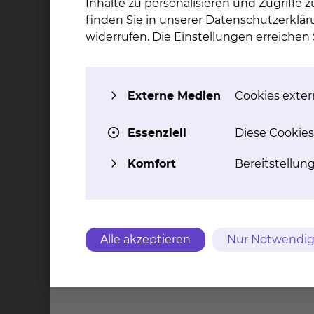
Inhalte zu personalisieren und Zugriffe
finden Sie in unserer Datenschutzerklär
Geplante Aufnahme
widerrufen. Die Einstellungen erreiche
Ungeplante Aufnahme / Notfall
Externe Medien
Cookies extern
Unterlagen
Essenziell
Diese Cookies
PDF
Fragenkatalog "Menschen mit Demenz im K
Komfort
Bereitstellun
PDF
Infoflyer "Menschen mit Demenz im Kranke
Ansprechpartner
Alle akzeptieren
Nur Notwendig
Ansprechpartner und Hilfen in den
Gerontopsychiatrische Beratungsstelle