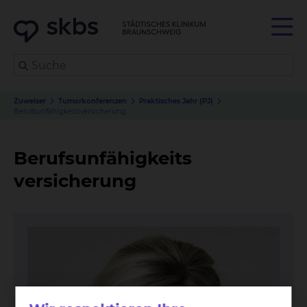
Zuweiser
Tumorkonferenzen
Praktisches Jahr (PJ)
Berufsunfähigkeits
versicherung
Berufsunfähigkeits
versicherung