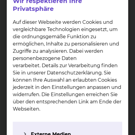
Wir respektieren Ihre
Privatsphäre
Auf dieser Webseite werden Cookies und
vergleichbare Technologien eingesetzt, um
die ordnungsgemäße Funktion zu
ermöglichen, Inhalte zu personalisieren und
Zugriffe zu analysieren. Dabei werden
personenbezogene Daten
verarbeitet. Details zur Verarbeitung finden
Sie in unserer Datenschutzerklärung. Sie
können Ihre Auswahl an erlaubten Cookies
Ju­lia Gai­dosch
jederzeit in den Einstellungen anpassen und
widerrufen. Die Einstellungen erreichen Sie
Freisestraße 9/10, 38118 Braunschweig
über den entsprechenden Link am Ende der
Tel.:
+49 531 595 1409
Webseiten.
Fax: +49 531 595 85 1409
Per E-Mail kontaktieren
Externe Medien