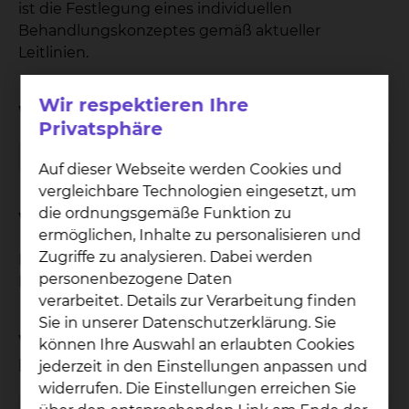
ist die Festlegung eines individuellen
Behandlungskonzeptes gemäß aktueller
Leitlinien.
Wir respektieren Ihre
Wann findet die Konferenz statt?
Privatsphäre
Dienstag
16:00 - 17:00 Uhr
Auf dieser Webseite werden Cookies und
vergleichbare Technologien eingesetzt, um
die ordnungsgemäße Funktion zu
Wo findet die Konferenz statt?
ermöglichen, Inhalte zu personalisieren und
Zugriffe zu analysieren. Dabei werden
Klinik für Kardiologie und Angiologie: Herz-
personenbezogene Daten
Katheter Labor
verarbeitet. Details zur Verarbeitung finden
Sie in unserer Datenschutzerklärung. Sie
Wie kann ich als Zuweiser an der
können Ihre Auswahl an erlaubten Cookies
Konferenz teilnehmen?
jederzeit in den Einstellungen anpassen und
widerrufen. Die Einstellungen erreichen Sie