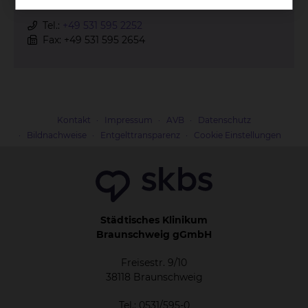
Fichtengrund 1, 38126 Braunschweig
Tel.:
+49 531 595 2252
Fax: +49 531 595 2654
Kontakt
Impressum
AVB
Datenschutz
Bildnachweise
Entgelttransparenz
Cookie Einstellungen
Städtisches Klinikum
Braunschweig gGmbH
Freisestr. 9/10
38118 Braunschweig
Tel.: 0531/595-0