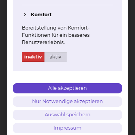
Komfort
Fichtengrund 1, 38126 Braunschweig
Bereitstellung von Komfort-
Funktionen für ein besseres
Tel.:
+49 531 595 2213
Benutzererlebnis.
Fax: +49 531 595 2658
Per E-Mail kontaktieren
inaktiv
aktiv
Kardiologie & Intensivmedizin
Alle akzeptieren
Nur Notwendige akzeptieren
Auswahl speichern
Impressum