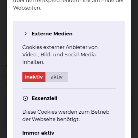
über den entsprechenden Link am Ende der
Vanessa Moldenhauer
Webseiten.
Fichtengrund 1, 38126 Braunschweig
Tel.:
+49 531 595 2213
Fax: +49 531 595 2658
Externe Medien
Per E-Mail kontaktieren
Cookies externer Anbieter von
Video-, Bild- und Social-Media-
Inhalten.
Welche medizinischen
Fachrichtungen des Klinikums
inaktiv
aktiv
nehmen an der Konferenz teil?
Essenziell
Herz-, Thorax- & Gefäßchirurgie
Diese Cookies werden zum Betrieb
der Webseite benötigt.
Immer aktiv