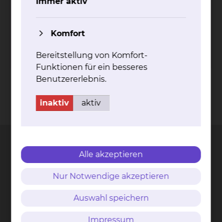
Immer aktiv
Tel.:
+49 531 595 2213
Fax: +49 531 595 2658
Per E-Mail kontaktieren
Komfort
mehr
Bereitstellung von Komfort-
Funktionen für ein besseres
Benutzererlebnis.
inaktiv
aktiv
Kontakt
Impressum
AVB
Datenschutz
Bildnachweise
Entgelttransparenz
Cookie Einstellungen
Alle akzeptieren
Nur Notwendige akzeptieren
Städtisches Klinikum
Braunschweig gGmbH
Auswahl speichern
Freisestr. 9/10
38118 Braunschweig
Impressum