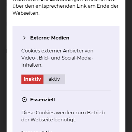
Weiterbildungsinhalt
über den entsprechenden Link am Ende der
Webseiten.
Definierte Untersuchungs- und
Behandlungsverfahren
Externe Medien
Kliniken
Cookies externer Anbieter von
Video-, Bild- und Social-Media-
Inhalten.
Herz-, Thorax- & Gefäßchirurgie
inaktiv
aktiv
Essenziell
Diese Cookies werden zum Betrieb
der Webseite benötigt.
Fichtengrund 1, 38126 Braunschweig