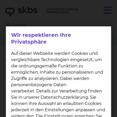
Wir respektieren Ihre
Zuweiser
Tumorkonferenzen
Herz-, Thorax- & Gefäßchirurgie
Privatsphäre
Gefäßchirurgie
Auf dieser Webseite werden Cookies und
Gefäßchirurgie
vergleichbare Technologien eingesetzt, um
die ordnungsgemäße Funktion zu
ermöglichen, Inhalte zu personalisieren und
Zugriffe zu analysieren. Dabei werden
personenbezogene Daten
Weiterbildungsziel
verarbeitet. Details zur Verarbeitung finden
Sie in unserer Datenschutzerklärung. Sie
Weiterbildungszeit
können Ihre Auswahl an erlaubten Cookies
jederzeit in den Einstellungen anpassen und
widerrufen. Die Einstellungen erreichen Sie