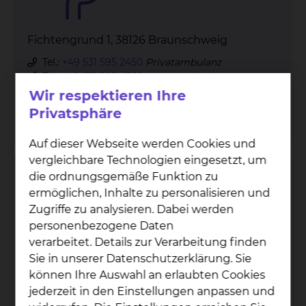
Fichtengrund 1, 38126 Braunschweig
Tel.:
+49 531 595 2450
Privatambulanz
Tel.:
+49 531 595 4380
Kassenambulanz MVZ
Fax: +49 531 595 2653
Wir respektieren Ihre
Privatsphäre
mehr
Auf dieser Webseite werden Cookies und
vergleichbare Technologien eingesetzt, um
die ordnungsgemäße Funktion zu
Kardiologie & Intensivmedizin
ermöglichen, Inhalte zu personalisieren und
Zugriffe zu analysieren. Dabei werden
personenbezogene Daten
verarbeitet. Details zur Verarbeitung finden
Sie in unserer Datenschutzerklärung. Sie
können Ihre Auswahl an erlaubten Cookies
jederzeit in den Einstellungen anpassen und