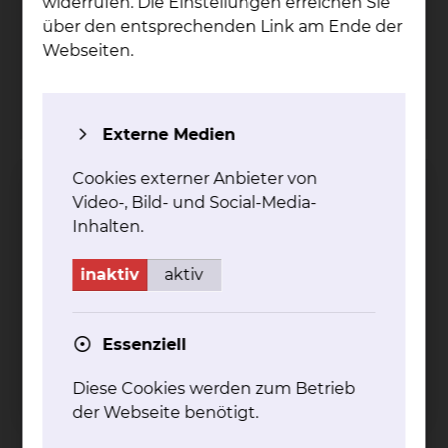
widerrufen. Die Einstellungen erreichen Sie
Fichtengrund 1, 38126 Braunschweig
über den entsprechenden Link am Ende der
Tel.:
+49 531 595 2252
Webseiten.
Fax: +49 531 595 2654
mehr
Externe Medien
Cookies externer Anbieter von
Hämatologie & Onkologie
Video-, Bild- und Social-Media-
Inhalten.
inaktiv
aktiv
Essenziell
Diese Cookies werden zum Betrieb
Celler Straße 38, 38114 Braunschweig
der Webseite benötigt.
Tel.:
+49 531 595 3224
Fax: +49 531 595 3757