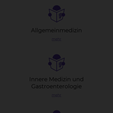
All­ge­mein­me­di­zin
mehr
In­ne­re Me­di­zin und
Gas­tro­en­te­ro­lo­gie
mehr