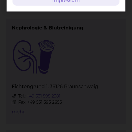
mehr
Impressum
Nephrologie & Blutreinigung
Fichtengrund 1, 38126 Braunschweig
Tel.:
+49 531 595 2381
Fax: +49 531 595 2655
mehr