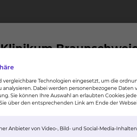
 Zenkerdivertikel)
ion bei Achalasie
lantation bei Engen
iofrequenzablation (Barrx) von Barrett-Dysplasien od
phäre
d vergleichbare Technologien eingesetzt, um die ordn
ittels Gummibandligatur
 zu analysieren. Dabei werden personenbezogene Daten ve
tionsbedingten Komplikationen
ung. Sie können Ihre Auswahl an erlaubten Cookies jede
n Sie über den entsprechenden Link am Ende der Websei
nd Frühkarzinomen (Polypektomie, EMR und ESD)
er Anbieter von Video-, Bild- und Social-Media-Inhalten
uenzablation bei Gefäßanomalien