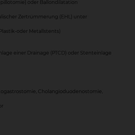
llotomie) oder Ballondilatation
ulischer Zertrümmerung (EHL) unter
astik-oder Metallstents)
nlage einer Drainage (PTCD) oder Stenteinlage
ogastrostomie, Cholangioduodenostomie,
or