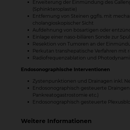
Erweiterung der Einmündung des Gallenga
(Sphinkteroplastie)
Entfernung von Steinen ggfls. mit mecha
cholangioskopischer Sicht
Aufdehnung von bösartigen oder entzündl
Einlage einer naso-biliären Sonde zur Sp
Resektion von Tumoren an der Einmündu
Perkutan transhepatische Verfahren mit r
Radiofrequenzablation und Photodynami
Endosonographische Interventionen
Zystenpunktionen und Drainagen inkl. N
Endosonographisch gesteuerte Draingen
Pankreatogastrostomie etc.)
Endosonographisch gesteuerte Plexusbl
Weitere Informationen