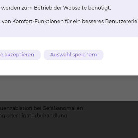
n/Stenteinlage
 werden zum Betrieb der Webseite benötigt.
Direktpunktionstechnik)
g von Komfort-Funktionen für ein besseres Benutzererle
e
lip-Applikation und Argon-Plasma-Koagulation
e akzeptieren
Auswahl speichern
d Frühkarzinomen (Polypektomie, EMR, ESD und Vollwa
Metallgitterstents
uenzablation bei Gefäßanomalien
ng oder Ligaturbehandlung