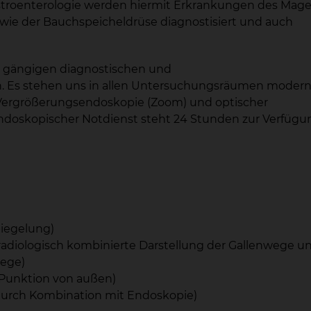
astroenterologie werden hiermit Erkrankungen des Mag
wie der Bauchspeicheldrüse diagnostisiert und auch
le gängigen diagnostischen und
n. Es stehen uns in allen Untersuchungsräumen moder
Vergrößerungsendoskopie (Zoom) und optischer
ndoskopischer Notdienst steht 24 Stunden zur Verfügu
iegelung)
adiologisch kombinierte Darstellung der Gallenwege 
wege)
 Punktion von außen)
durch Kombination mit Endoskopie)