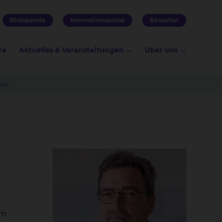
Blutspende
Innovationsportal
Besucher
re
Aktuelles & Veranstaltungen
Über uns
pie
em