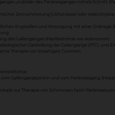
nges und/oder des Pankresganges mittels Schnitt (Papi
nischer Zertrümmerung (Lithotripsie) oder elektohydra
ichen Engstellen und Versorgung mit einer Drainage (Pl
ülung
ng des Gallenganges (Papillektomie von Adenomen)
adiologischer Darstellung der Gallengänge (PTC), und Ei
sche Therapie von bösartigen Tumoren
ekrosektomie
 vom Gallengangsystem und vom Pankreasgang (Hepat
ockade zur Therapie von Schmerzen beim Pankreastum