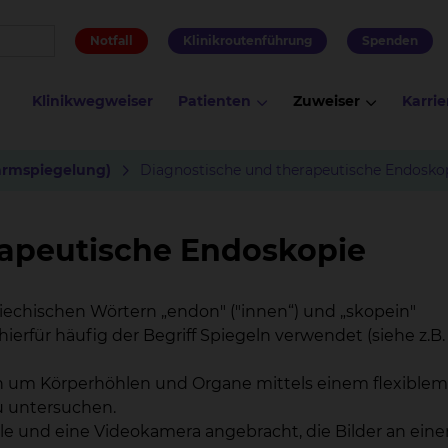
Notfall
Klinikroutenführung
Spenden
Klinikwegweiser
Patienten
Zuweiser
Karrie
armspiegelung)
Diagnostische und therapeutische Endosko
rapeutische Endoskopie
riechischen Wörtern „endon" ("innen“) und „skopein"
erfür häufig der Begriff Spiegeln verwendet (siehe z.B.
en um Körperhöhlen und Organe mittels einem flexiblem
u untersuchen.
lle und eine Videokamera angebracht, die Bilder an ein