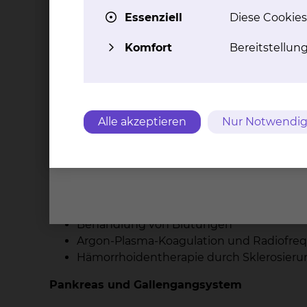
Aufdehnung von Magenausgangsstenose
Essenziell
Diese Cookies
Anlage von Ernährungssonden (PEG/PEJ/
Komfort
Bereitstellun
Dünndarm
Gewebeentnahme mittels Zangenbiopsi
Blutstillung durch Injektionstherapie, C
Resektion von Polypen
Alle akzeptieren
Nur Notwendig
Dickdarm und Enddarm
Endoskopische Resektion von Polypen un
Ballondilatation von Stenosen
Überbrücken von Tumorstenosen mittels 
Behandlung von Blutungen
Argon-Plasma-Koagulation und Radiofreq
Hämorrhoidentherapie durch Sklerosieru
Pankreas und Gallengangsystem