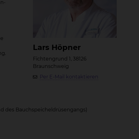
en-
ne
Lars Höp­ner
ng.
Fichtengrund 1, 38126
Braunschweig
Per E-Mail kontaktieren
und des Bauchspeicheldrüsengangs)