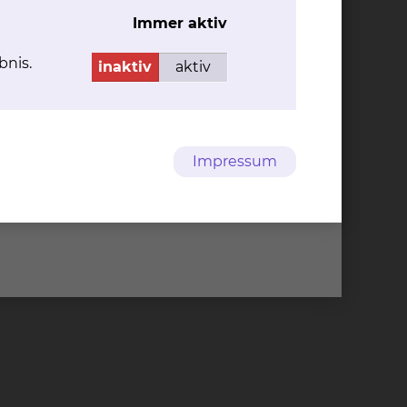
Immer aktiv
bnis.
inaktiv
aktiv
Impressum
ndresektion mittels FTRD)