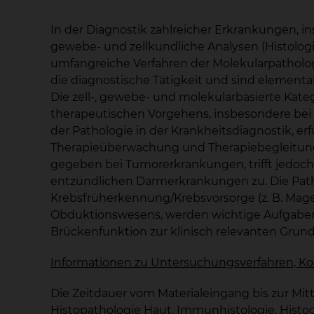
In der Diagnostik zahlreicher Erkrankungen, i
gewebe- und zellkundliche Analysen (Histologie
umfangreiche Verfahren der Molekularpatholog
die diagnostische Tätigkeit und sind elementa
Die zell-, gewebe- und molekularbasierte Kateg
therapeutischen Vorgehens, insbesondere bei
der Pathologie in der Krankheitsdiagnostik, er
Therapieüberwachung und Therapiebegleitung
gegeben bei Tumorerkrankungen, trifft jedoch 
entzündlichen Darmerkrankungen zu. Die Patho
Krebsfrüherkennung/Krebsvorsorge (z. B. Mage
Obduktionswesens, werden wichtige Aufgaben in
Brückenfunktion zur klinisch relevanten Grund
Informationen zu Untersuchungsverfahren, Kost
Die Zeitdauer vom Materialeingang bis zur Mi
Histopathologie Haut, Immunhistologie, Histo