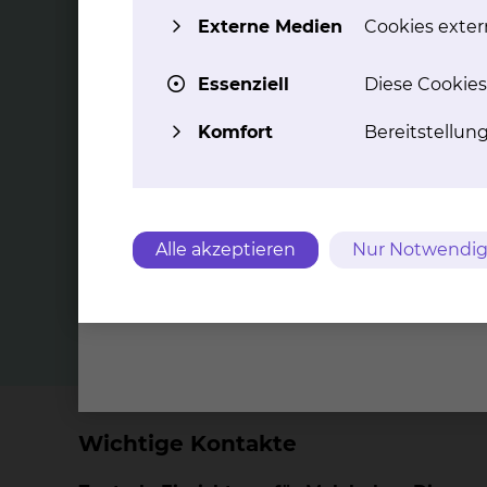
Externe Medien
Cookies extern
Essenziell
Diese Cookies
His­to­lo­gie
Im
Komfort
Bereitstellun
Gewebekundliche Aufarbeitung von
Standar
allen zur Einsendung gelangenden
Lokalisa
Gewebetypen entsprechend der
und Zel
Fragestellungen und aktuellen
antikör
Richtlinien.
Rahmen d
Alle akzeptieren
Nur Notwendig
und
th
Wichtige Kontakte