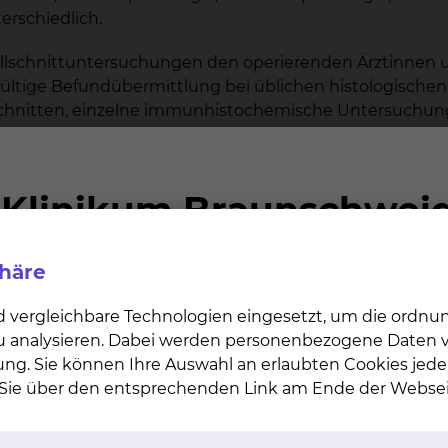
erschiedlich.
ellschnittuntersuchungen den operierenden Ärztinnen 
ndgültige Befundübermittlung bei üblichen histologisch
schnitten, einzelne immunhistochemische Untersuchunge
tochemischen Untersuchungen und insbesondere bei a
 deutlich verlängern. gleiches gilt für zytologische U
hen Gebührenordnungen (GOÄ, EBM) abgerechnet.
r zytologischen Untersuchung geeignetem Material werd
phäre
nnen dem Instiut unter der folgenden E-Mail- Adresse
d vergleichbare Technologien eingesetzt, um die ordn
 zu analysieren. Dabei werden personenbezogene Daten ve
ung. Sie können Ihre Auswahl an erlaubten Cookies jede
n Sie über den entsprechenden Link am Ende der Websei