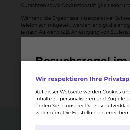
Gutachten sowie Obduktionstätigkeit sehr unt
Während die Ergebnisse intraoperativer Schn
telefonisch mitgeteilt werden, erfolgt die e
je nach Aufwand (z.B. Anfertigung von Stufen
Materialeingang. Bei aufwendigen immunhis
Untersuchungen kann sich dieser Zeitraum aber
Alle Untersuchungen werden nach den üblic
Bei nur eingeschränkt zur histologischen ode
Wir respektieren Ihre Privats
umgehend informiert.
Informationen, Einsprüche oder Bescherden kö
Auf dieser Webseite werden Cookies un
Inhalte zu personalisieren und Zugriffe
finden Sie in unserer Datenschutzerklär
widerrufen. Die Einstellungen erreiche
Top Themen