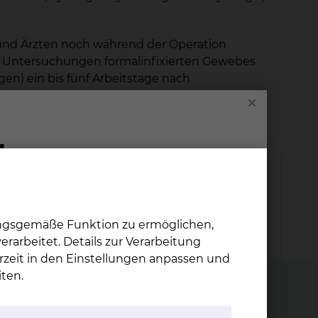
und Ärzten noch während der Operation
en Untersuchungen formalinfixierten Gewebes
n) ein bis fünf Arbeitstage nach
ufwendigen molekularpathologischen
ntersuchungen.
en die Einsender bezüglich des Restrisikos
 mitgeteilt werden: pathsekr@skbs.de
ungsgemäße Funktion zu ermöglichen,
rarbeitet. Details zur Verarbeitung
rzeit in den Einstellungen anpassen und
ten.