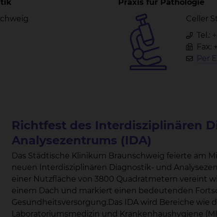
tik
Praxis für Pathologie
nschweig
Celler 
Tel.:
+
Fax: 
Per E
Richtfest des Interdisziplinären 
Analysezentrums (IDA)
Das Städtische Klinikum Braunschweig feierte am Mittwoch, den 03. Juli 2
neuen Interdisziplinären Diagnostik- und Analysezentrums (IDA). Das zweist
einer Nutzfläche von 3800 Quadratmetern vereint wi
einem Dach und markiert einen bedeutenden Fortsch
Gesundheitsversorgung.Das IDA wird Bereiche wie das 
Laboratoriumsmedizin und Krankenhaushygiene (MILK