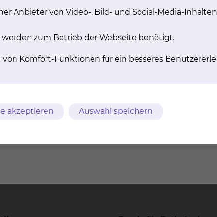
er Anbieter von Video-, Bild- und Social-Media-Inhalten
 werden zum Betrieb der Webseite benötigt.
­mun­his­to­lo­gie
Histo­che­mie
g von Komfort-Funktionen für ein besseres Benutzererle
disierte Visualisierung der
Nutzung chemischer, m
tion von Proteinen in Zellen
enzymvermittelter Reaktio
lverbänden/ Geweben mittels
Darstellung von Zell- 
pervermittelter Verfahren im
Gewebeeigenschaften im
er diagnostischen Tätigkeit
diagnostischer Algorit
e akzeptieren
Auswahl speichern
 zur Charakterisierung
erapeutisch relevanter
Zielstrukturen.