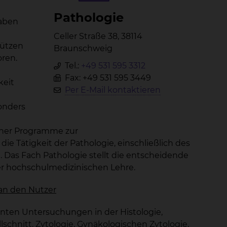
Pa­tho­lo­gie
haben
Celler Straße 38, 38114
tützen
Braunschweig
oren.
Tel.:
+49 531 595 3312
Fax: +49 531 595 3449
keit
Per E-Mail kontaktieren
onders
icher Programme zur
 Tätigkeit der Pathologie, einschließlich des
. Das Fach Pathologie stellt die entscheidende
der hochschulmedizinischen Lehre.
 an den Nutzer
nnten Untersuchungen in der Histologie,
chnitt, Zytologie, Gynäkologischen Zytologie,