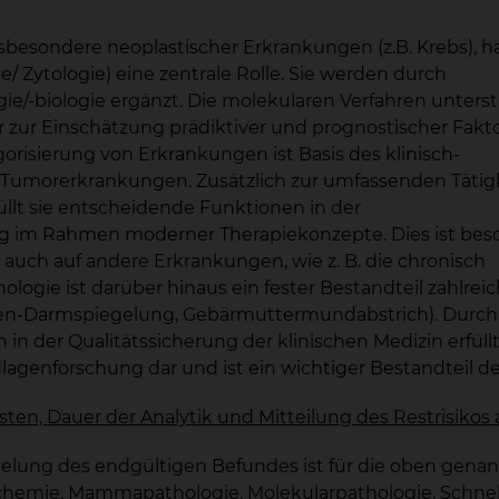
nsbesondere neoplastischer Erkrankungen (z.B. Krebs), 
/ Zytologie) eine zentrale Rolle. Sie werden durch
ie/-biologie ergänzt. Die molekularen Verfahren unters
r zur Einschätzung prädiktiver und prognostischer Fakt
orisierung von Erkrankungen ist Basis des klinisch-
 Tumorerkrankungen. Zusätzlich zur umfassenden Tätig
füllt sie entscheidende Funktionen in der
 im Rahmen moderner Therapiekonzepte. Dies ist bes
auch auf andere Erkrankungen, wie z. B. die chronisch
logie ist darüber hinaus ein fester Bestandteil zahlre
n-Darmspiegelung, Gebärmuttermundabstrich). Durch die
 der Qualitätssicherung der klinischen Medizin erfüllt
lagenforschung dar und ist ein wichtiger Bestandteil 
en, Dauer der Analytik und Mitteilung des Restrisikos
ttelung des endgültigen Befundes ist für die oben gena
chemie, Mammapathologie, Molekularpathologie, Schnells