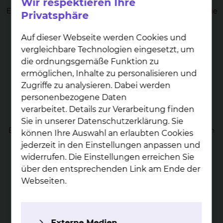
Wir respektieren Ihre
Unser Schwerpunkt ist die Diagnostik und Therapie aller
Erkrankungen des Blutes, des lymphatischen Systems sowie
Privatsphäre
aller Tumorerkrankungen.
mehr
Auf dieser Webseite werden Cookies und
vergleichbare Technologien eingesetzt, um
die ordnungsgemäße Funktion zu
ermöglichen, Inhalte zu personalisieren und
Zugriffe zu analysieren. Dabei werden
personenbezogene Daten
verarbeitet. Details zur Verarbeitung finden
The­ra­pie von Tu­mor­er­kran­kun­gen
Sie in unserer Datenschutzerklärung. Sie
Bei der Diagnose von Krebs werden bildgebende Verfahren
können Ihre Auswahl an erlaubten Cookies
eingesetzt und die Analyse von Zell- und Gewebeproben
jederzeit in den Einstellungen anpassen und
durchgeführt.
widerrufen. Die Einstellungen erreichen Sie
mehr
über den entsprechenden Link am Ende der
Webseiten.
Externe Medien