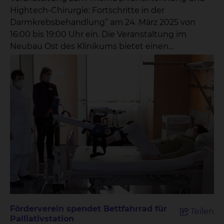
Hightech-Chirurgie: Fortschritte in der
Darmkrebsbehandlung“ am 24. März 2025 von
16:00 bis 19:00 Uhr ein. Die Veranstaltung im
Neubau Ost des Klinikums bietet einen
einzigartigen Einblick in die neuesten
Entwicklungen der Darmkrebsbehandlung und
setzt einen klaren Fokus auf die Bedeutung der
Früherkennung.
Veranstaltungsort:Zentralklinikum Braunschweig,
Neubau Ost,Fichtengrund 1, 38126 Braunschweig
Fachvorträge: 16:15 – 16:45 Uhr: „Darmkrebs
vermeiden und früh erkennen: Vorsorge und
Endoskopie im Fokus“Privatdozentin Dr. Henrike
Lenzen, Chefärztin der Klinik für Gastroenterologie,
Hepatologie, Interventionelle Endoskopie und
Diabetologie 17:00 – 17:30 Uhr: „Medikamentöse
Therapie in der Behandlungsstrategie von
Förderverein spendet Bettfahrrad für
Teilen
Darmtumoren“Prof. Dr. Jürgen Krauter, Chefarzt
Palliativstation