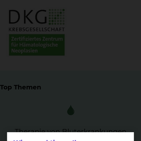
Top Themen
The­ra­pie von Blu­ter­kran­kun­gen