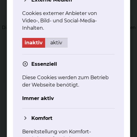
Hä­ma­to­lo­gi­sches La­bor
Cookies externer Anbieter von
Video-, Bild- und Social-Media-
Das Hämatologische Labor bietet die gesamte spezielle
Diagnostik von hämatologischen Erkrankungen an. Es werden
Inhalten.
täglich Blutbilder gemessen und differenziert.
mehr
inaktiv
aktiv
Essenziell
Diese Cookies werden zum Betrieb
der Webseite benötigt.
Pal­lia­tiv-Me­di­zin in der Hä­ma­to­lo­gie
und On­ko­lo­gie
Immer aktiv
Wir beraten Sie gerne zu allen Fragen rund um die
palliativmedizinische Betreuung
Komfort
mehr
Bereitstellung von Komfort-