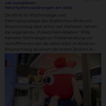
von komplexen
Herzrhythmusstörungen am skbs
Die Klinik für Rhythmologie und
Elektrophysiologie des Städtischen Klinikums
Braunschweig setzt schon seit mehreren Jahren
die sogenannte „Pulsed-Field-Ablation“ (PFA)
Katheter-Technologie zur Erstbehandlung von
Vorhofflimmern ein. Ab sofort steht im Klinikum
Braunschweig als einem der ersten Zentren in
Deutschland und als erstem Krankenhaus in
Niedersachsen auch eine neue Generation der
PFA Technologie zur Behandlung von
Herzrhythmusstörungen zur Verfügung. Die
neuen Katheter erlauben jetzt die fokale Abgabe
von PFA und/oder Hochfrequenzstrom, um ganz
gezielt Herzrhythmusstörungen zu behandeln
und, wenn notwendig, auch Areale auszuschalten,
die tiefer in der Herzmuskulatur oder in