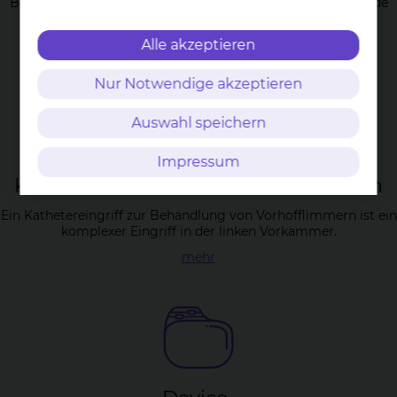
Bei Vorhofflattern handelt es sich um eine schnelle kreisende
Erregung in den Vorkammern.
Alle akzeptieren
mehr
Nur Notwendige akzeptieren
Auswahl speichern
Impressum
Ka­the­tera­b­la­ti­on von Vor­hof­flim­mern
Ein Kathetereingriff zur Behandlung von Vorhofflimmern ist ein
komplexer Eingriff in der linken Vorkammer.
mehr