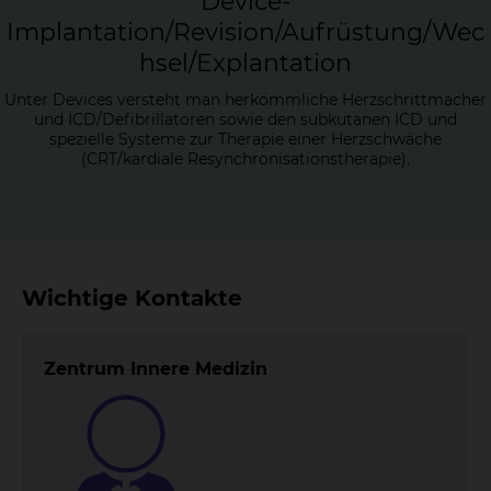
De­vice-
Im­plan­ta­ti­on/Re­vi­si­on/Auf­rüs­tung/Wec
h­sel/Ex­plan­ta­ti­on
Unter Devices versteht man herkömmliche Herzschrittmacher
und ICD/Defibrillatoren sowie den subkutanen ICD und
spezielle Systeme zur Therapie einer Herzschwäche
(CRT/kardiale Resynchronisationstherapie).
Wichtige Kontakte
Zentrum Innere Medizin