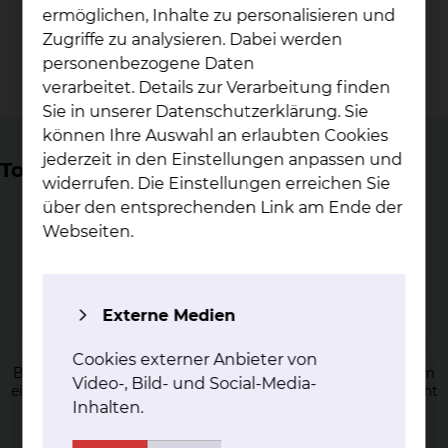
248
ermöglichen, Inhalte zu personalisieren und
Zugriffe zu analysieren. Dabei werden
personenbezogene Daten
Devices in 2025
verarbeitet. Details zur Verarbeitung finden
Sie in unserer Datenschutzerklärung. Sie
können Ihre Auswahl an erlaubten Cookies
jederzeit in den Einstellungen anpassen und
Top Themen
widerrufen. Die Einstellungen erreichen Sie
über den entsprechenden Link am Ende der
Webseiten.
Ka­the­tera­b­la­ti­on von
Externe Medien
su­pra­ven­tri­ku­lären Tachy­kar­di­en
Cookies externer Anbieter von
Bei einer supraventrikulären Tachykardie handelt es sich um
Video-, Bild- und Social-Media-
eine Vorkammer-Rhythmusstörung, die normalerweise nicht
Inhalten.
lebensgefährlich ist, aber sehr unangenehm sein kann.
mehr