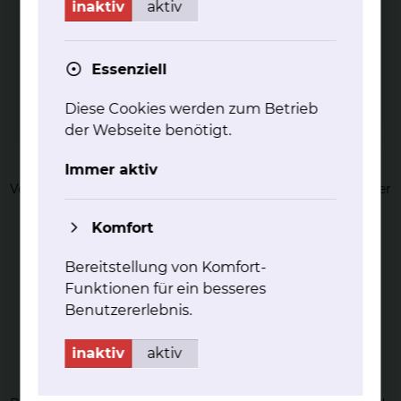
inaktiv
aktiv
Essenziell
Diese Cookies werden zum Betrieb
Ka­the­tera­b­la­ti­on von ven­tri­ku­lären
der Webseite benötigt.
Ex­tra­sys­to­len (VES)
Immer aktiv
Ventrikuläre Extrasystolen (VES) sind Fehlzündungen aus der
Herzkammer.
Komfort
mehr
Bereitstellung von Komfort-
Funktionen für ein besseres
Benutzererlebnis.
inaktiv
aktiv
Ka­the­tera­b­la­ti­on von Vor­hoff­lat­tern