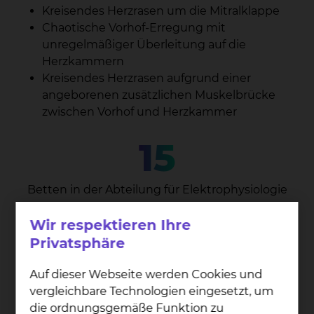
Kreisendes Herzrasen um die Mitralklappe
Chaotische Vorhof-Erregung mit
unregelmäßiger Überleitung auf die
Herzkammern
Kreisendes Herzrasen aufgrund einer
angeborenen zusätzlichen Muskelbrücke
zwischen Vorhof und Herzkammer
15
Betten in der Abteilung für Elektrophysiologie
Wir respektieren Ihre
852
Privatsphäre
Auf dieser Webseite werden Cookies und
Ablationen im Jahr 2025
vergleichbare Technologien eingesetzt, um
die ordnungsgemäße Funktion zu