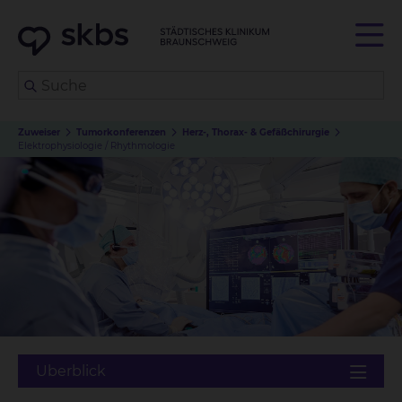
Zuweiser
Tumorkonferenzen
Herz-, Thorax- & Gefäßchirurgie
Elektrophysiologie / Rhythmologie