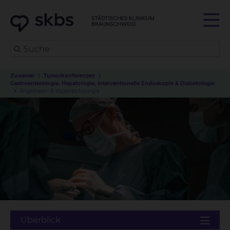
Zuweiser
Tumorkonferenzen
Gastroenterologie, Hepatologie, Interventionelle Endoskopie & Diabetologie
Allgemein- & Viszeralchirurgie