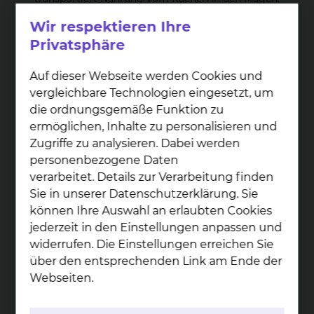
mehr
Wir respektieren Ihre
Privatsphäre
Auf dieser Webseite werden Cookies und
vergleichbare Technologien eingesetzt, um
die ordnungsgemäße Funktion zu
ermöglichen, Inhalte zu personalisieren und
Dia­gnos­tik und Be­hand­lung von
Zugriffe zu analysieren. Dabei werden
Ma­gen­er­kran­kun­gen
personenbezogene Daten
Der Magen schließt an die Speiseröhre an und verarbeitet
verarbeitet. Details zur Verarbeitung finden
eingenommene Nahrung.
Sie in unserer Datenschutzerklärung. Sie
mehr
können Ihre Auswahl an erlaubten Cookies
jederzeit in den Einstellungen anpassen und
widerrufen. Die Einstellungen erreichen Sie
über den entsprechenden Link am Ende der
Webseiten.