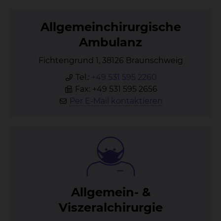
All­ge­mein­chir­ur­gi­sche
Am­bu­lanz
Fichtengrund 1, 38126 Braunschweig
Tel.:
+49 531 595 2260
Fax: +49 531 595 2656
Per E-Mail kontaktieren
All­ge­mein- &
Vis­zer­al­chir­ur­gie