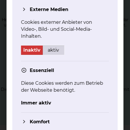
Dia­gnos­tik und Be­hand­lung von
Her­ni­en
Externe Medien
Hernien stellen muskuläre Schwachstellen der Bauchwand dar
Cookies externer Anbieter von
und werden daher auch als (Eingeweide-)Brüche bezeichnet.
Video-, Bild- und Social-Media-
mehr
Inhalten.
inaktiv
aktiv
Essenziell
Sto­ma­the­ra­pie
Diese Cookies werden zum Betrieb
Die Stomatherapie stellt eine beratende Hilfe für das Leben mit
der Webseite benötigt.
einem künstlichen Darmausgang an.
Immer aktiv
mehr
Komfort