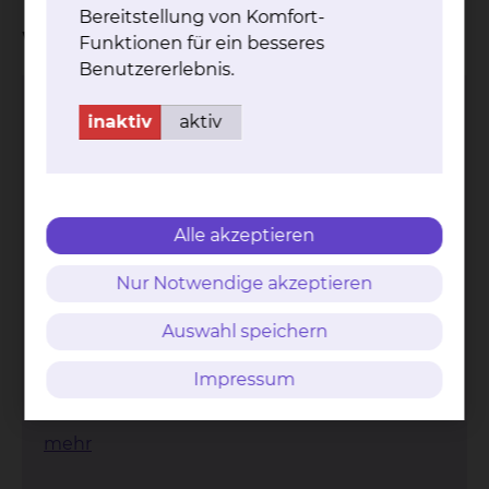
Bereitstellung von Komfort-
Wichtige Kontakte
Funktionen für ein besseres
Benutzererlebnis.
Darmkrebszentrum
inaktiv
aktiv
Alle akzeptieren
Nur Notwendige akzeptieren
Fichtengrund 1, 38126 Braunschweig
Auswahl speichern
Tel.:
+49 531 595 2431
Impressum
Tel.:
+49 531 595 2462
Per E-Mail kontaktieren
mehr