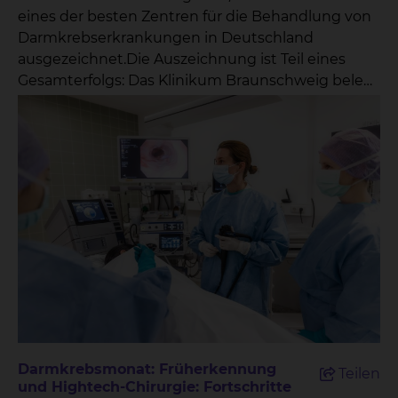
eines der besten Zentren für die Behandlung von
Darmkrebserkrankungen in Deutschland
ausgezeichnet.Die Auszeichnung ist Teil eines
Gesamterfolgs: Das Klinikum Braunschweig belegt
im deutschlandweiten Vergleich Platz 52 von über
2400 bewerteten Krankenhäusern und gehört
damit weiterhin zu den besten 2 % der Kliniken
bundesweit.Damit zählt die Klinik unter der
Leitung von Chefarzt Prof. Dr. Tim R. Glowka zu
den anerkannten Spezialadressen für
Patientinnen und Patienten mit kolorektalen
Tumorerkrankungen.„Diese Auszeichnung ist eine
besondere Anerkennung für das Engagement
unseres gesamten Teams – von der OP-Pflege
über das Stationspersonal bis hin zu den
Kolleginnen und Kollegen in der Onkologie,
Gastroenterologie und Radiologie und nicht
Darmkrebsmonat: Früherkennung
Teilen
zuletzt den hochspezialisierten Darmkrebs-
und Hightech-Chirurgie: Fortschritte