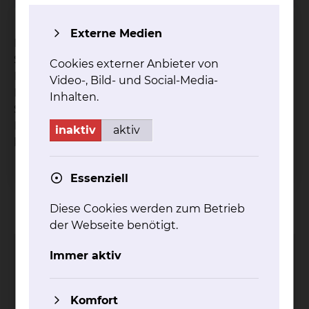
Externe Medien
Die Station umfasst 32 Betten in 14 Zimmern. Der
Schwerpunkt liegt auf der Kardiologie und
Cookies externer Anbieter von
Elektrophysiologie / Rhythmologie.
Video-, Bild- und Social-Media-
Durch die Telemetrieüberwachung im Bereich der
Inhalten.
Station kann es ggf. zu einem eingeschränkten
Bewegungsradius zur eigenen Sicherheit
inaktiv
aktiv
kommen.
Essenziell
Kontakt
Impressum
AVB
Datenschutz
Diese Cookies werden zum Betrieb
Bildnachweise
Entgelttransparenz
Cookie Einstellungen
der Webseite benötigt.
Immer aktiv
Komfort
Städtisches Klinikum