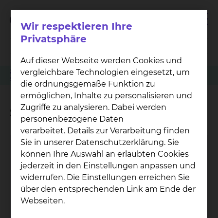
Wir respektieren Ihre
Privatsphäre
Auf dieser Webseite werden Cookies und
vergleichbare Technologien eingesetzt, um
Zuweiser
Tumorkonferenzen
Kardiologie & Intensivmedizin
Station Ost 3.2
die ordnungsgemäße Funktion zu
ermöglichen, Inhalte zu personalisieren und
Zugriffe zu analysieren. Dabei werden
Station Ost 3.2
personenbezogene Daten
verarbeitet. Details zur Verarbeitung finden
Sie in unserer Datenschutzerklärung. Sie
Stationsleitung Ost 3.1
können Ihre Auswahl an erlaubten Cookies
Dag­mar Ka­ve­mann
jederzeit in den Einstellungen anpassen und
widerrufen. Die Einstellungen erreichen Sie
Fichtengrund 1, 38126 Braunschweig
über den entsprechenden Link am Ende der
Tel.:
+49 531 595 2439
Webseiten.
Per E-Mail kontaktieren