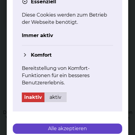
Essenziell
Diese Cookies werden zum Betrieb
Phy­sio­the­ra­pie am Stand­ort Cel­ler
der Webseite benötigt.
Stra­ße
Immer aktiv
Unser physiotherapeutisches Angebot am Standort Celler
Straße
mehr
Komfort
Bereitstellung von Komfort-
Funktionen für ein besseres
Benutzererlebnis.
inaktiv
aktiv
Phy­sio­the­ra­pie in der Ger­ia­trie
Die Physiotherapie der Geriatrie umfasst die therapeutischen
Verfahren der Bewegungstherapie, sowie die physikalische
Therapie.
Alle akzeptieren
mehr