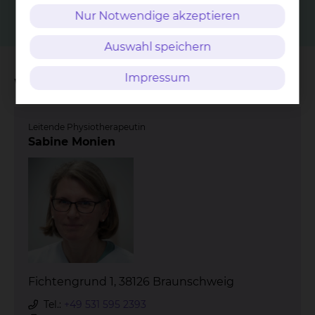
Nur Notwendige akzeptieren
Auswahl speichern
Impressum
Wichtige Kontakte
Leitende Physiotherapeutin
Sabine Monien
Fichtengrund 1, 38126 Braunschweig
Tel.:
+49 531 595 2393