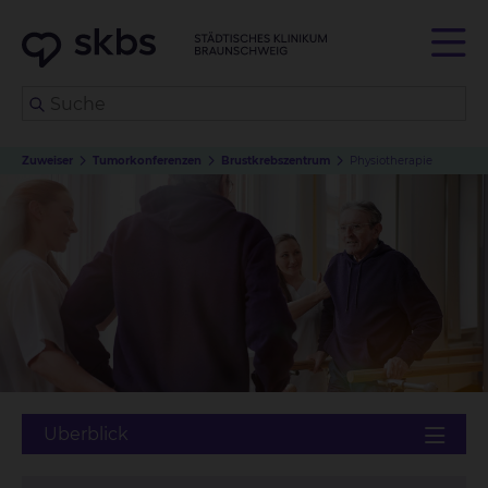
Zuweiser
Tumorkonferenzen
Brustkrebszentrum
Physiotherapie