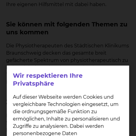
Ihre eigenen Hilfsmittel mit dabei haben.
Sie können mit folgenden Themen zu
uns kommen
Die Physiotherapeuten des Städtischen Klinikums
Braunschweig decken das gesamte breit
gefächerte Spektrum von physiotherapeutisch zu
behandelnden Erkrankungen ab. Die
Wir respektieren Ihre
Therapiemethoden finden Sie unter dem Punkt
Behandlungsangebot.
Privatsphäre
Auf dieser Webseite werden Cookies und
Zahlen Daten Fakten
vergleichbare Technologien eingesetzt, um
die ordnungsgemäße Funktion zu
In der Physiotherapie sind insgesamt in allen
ermöglichen, Inhalte zu personalisieren und
Standorten etwa 60 Therapeuten, beschäftigt.
Zugriffe zu analysieren. Dabei werden
Die Leitung besteht an jedem Standort aus einer
personenbezogene Daten