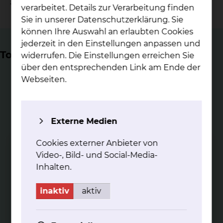
ärztlichen und physiotherapeutischen Leitung.
verarbeitet. Details zur Verarbeitung finden
Sie in unserer Datenschutzerklärung. Sie
können Ihre Auswahl an erlaubten Cookies
jederzeit in den Einstellungen anpassen und
Top Themen
widerrufen. Die Einstellungen erreichen Sie
über den entsprechenden Link am Ende der
Webseiten.
Externe Medien
Phy­sio­the­ra­pie am Stand­ort
Salz­dah­lu­mer Stra­ße
Cookies externer Anbieter von
Video-, Bild- und Social-Media-
Unser physiotherapeutisches Angebot am Standort
Salzdahlumer Straße
Inhalten.
mehr
inaktiv
aktiv