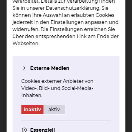
verarbeitet. Details zur Verarbeitung finden
Sie in unserer Datenschutzerklärung. Sie
können Ihre Auswahl an erlaubten Cookies
jederzeit in den Einstellungen anpassen und
widerrufen. Die Einstellungen erreichen Sie
über den entsprechenden Link am Ende der
Webseiten.
Externe Medien
Dr. Di­pak Raj Pa­ha­ri
Cookies externer Anbieter von
Fichtengrund 1, 38126 Braunschweig
Video-, Bild- und Social-Media-
Tel.:
+49 531 595 2465
Inhalten.
Fax: +49 531 595 2281
Per E-Mail kontaktieren
inaktiv
aktiv
Essenziell