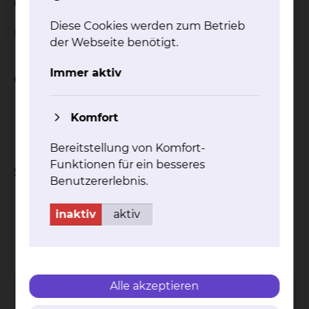
Geburtsort
Diese Cookies werden zum Betrieb
Pokhara, Nepal
der Webseite benötigt.
Immer aktiv
Qualifikation
Facharzt für Herzchirurgie (2013)
Komfort
Facharzt für Gefäßchirurgie (2016)
Bereitstellung von Komfort-
Funktionen für ein besseres
Schwerpunkte
Benutzererlebnis.
endovaskuläre Gefäßchirurgie
inaktiv
aktiv
Kontakt
Impressum
AVB
Datenschutz
Bildnachweise
Entgelttransparenz
Cookie Einstellungen
Alle akzeptieren