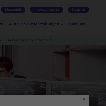
Blutspende
Innovationsportal
Besucher
re
Aktuelles & Veranstaltungen
Über uns
e
Pankreaskarzinomzentrum