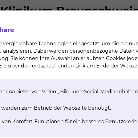
phäre
d vergleichbare Technologien eingesetzt, um die ordn
 zu analysieren. Dabei werden personenbezogene Daten ve
ung. Sie können Ihre Auswahl an erlaubten Cookies jede
n Sie über den entsprechenden Link am Ende der Websei
er Anbieter von Video-, Bild- und Social-Media-Inhalten
linienprogramm Onkologie
Ansprechpartner
Kliniken, Abteilun
 werden zum Betrieb der Webseite benötigt.
t durch enge
g von Komfort-Funktionen für ein besseres Benutzererle