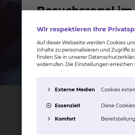
Wir respektieren Ihre Privats
Auf dieser Webseite werden Cookies un
Inhalte zu personalisieren und Zugriffe
finden Sie in unserer Datenschutzerklär
widerrufen. Die Einstellungen erreiche
Externe Medien
Cookies extern
Überblick
Studien
Leistungsangebot
Leit
Essenziell
Diese Cookies
Umfassend versorg
Komfort
Bereitstellun
Zusammenarbeit.