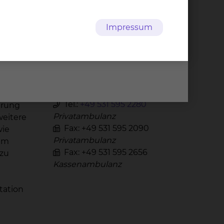
Pan­kre­as­kar­zi­nom­ze
Impressum
n­trum
dem
 sind,
Fichtengrund 1, 38126
r dem
Braunschweig
ner
Tel.:
+49 531 595 2260
r
Kassenambulanz
den
Tel.:
+49 531 595 2280
erung
Privatambulanz
weitere
Fax: +49 531 595 2090
wie
Privatambulanz
tem
Fax: +49 531 595 2656
 zu
Kassenambulanz
tation