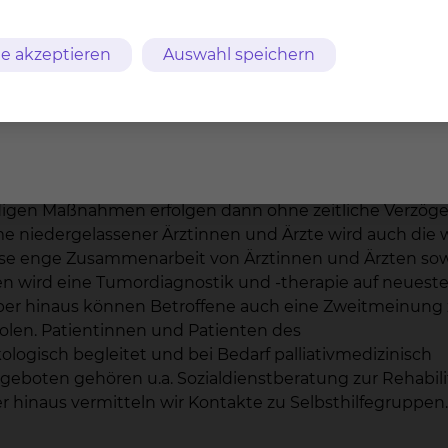
lifiziertes Zentrum für die Prävention, Früherkennung,
e akzeptieren
Auswahl speichern
chen Krebserkrankungen im Bauchraum. Zusammen mit 
he Krebsgesellschaft (DKG) als Fachzentren zertifiziert
kologische Versorgung auf universitärem Niveau. Unte
rden die Fälle aller Patientinnen und Patienten mit ei
emeinsam mit Spezialistinnen und Spezialisten andere
individuell die beste Behandlung beschlossen und mit 
digen Maßnahmen erfolgen dann ohne zeitliche Verzög
e niedergelassener Ärztinnen und Ärzte wird auch die 
iese enge Zusammenarbeit von Ärztinnen und Ärzten so
en wird eine Tumordiagnostik und -therapie auf neues
über hinaus können Betroffene auch eine Zweitmeinung
olen. Patientinnen und Patienten des
gisch begleitet und bei Bedarf palliativmedizinisch
geboten gehören u.a. Sozialdienstberatung zur Rehabili
 hinaus vermitteln wir Kontakte zu Selbsthilfegruppen.