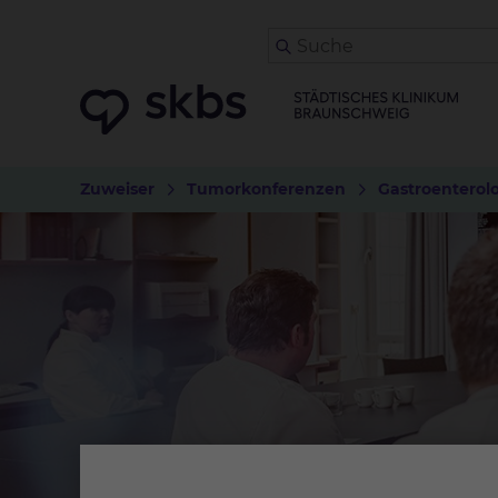
Zuweiser
Tumorkonferenzen
Gastroenterolo