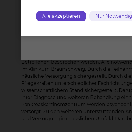
Das Pankreaskarzinomzentrum ist ein hoch qua
Alle akzeptieren
Nur Notwendig
Diagnostik und Therapie von unterschiedli
Darmkrebszentrum, beide sind durch die Deutsc
bieten es den Menschen in der Region eine on
Dach des Cancer Center Braunschweig (CCB) we
bösartigen Erkrankung in Tumorkonferenzen g
Fachrichtungen begutachtet. So kann jeweils 
Betroffenen besprochen werden. Alle notwen
im Klinikum Braunschweig. Durch die Teilnahm
häusliche Versorgung sichergestellt. Durch d
Pflegekräften unterschiedlicher Fachrichtung
wissenschaftlichem Stand sichergestellt. Dar
ihrer Diagnose und weiteren Behandlung einh
Pankreaskarzinomzentrum werden psychoonkolo
versorgt. Zu den weiteren unterstützenden An
und Versorgung im häuslichen Umfeld. Darüber