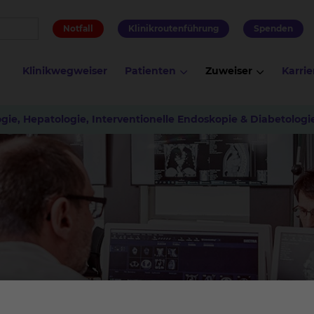
Notfall
Klinikroutenführung
Spenden
Klinikwegweiser
Patienten
Zuweiser
Karrie
gie, Hepatologie, Interventionelle Endoskopie & Diabetologi