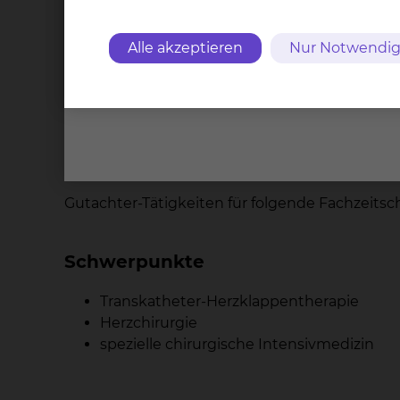
Veneninsuffizienz, Abschluss: „summa cum la
2013: Facharztanerkennung Herzchirurgie
Alle akzeptieren
Nur Notwendig
2014: Zusatzbezeichnung spezielle chirurgisch
2016: Zertifikat Herzschrittmacher- ICD, und 
2017: Zertifikat Katheterbasierte Therapie vo
Gutachter-Tätigkeiten für folgende Fachzeitschr
Schwerpunkte
Transkatheter-Herzklappentherapie
Herzchirurgie
spezielle chirurgische Intensivmedizin