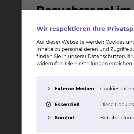
Beruflicher Werdegang
2017 bis jetzt
Wir respektieren Ihre Privats
Oberarzt der HTG Klinik, Braunschweig
Auf dieser Webseite werden Cookies un
2013-2015
Inhalte zu personalisieren und Zugriffe
Facharzt für Herzchirurgie HTG Klinik, Brauns
finden Sie in unserer Datenschutzerklär
widerrufen. Die Einstellungen erreiche
2006-2012
Assistenzarzt der HTG Klinik, Braunschweig
Externe Medien
Cookies extern
1999-2006
Medizinstudium an der Medizinischen Hochsc
Essenziell
Diese Cookies
Qualifikation
Komfort
Bereitstellun
2006: Promotion „Tissue Engineering von hum