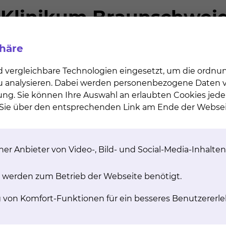
phäre
d vergleichbare Technologien eingesetzt, um die ordn
 zu analysieren. Dabei werden personenbezogene Daten ve
chweig
ung. Sie können Ihre Auswahl an erlaubten Cookies jede
n Sie über den entsprechenden Link am Ende der Websei
er Anbieter von Video-, Bild- und Social-Media-Inhalten
hule Hannover
 werden zum Betrieb der Webseite benötigt.
g von Komfort-Funktionen für ein besseres Benutzererle
anen Venenklappenkonduits zur Therapie der chronisc