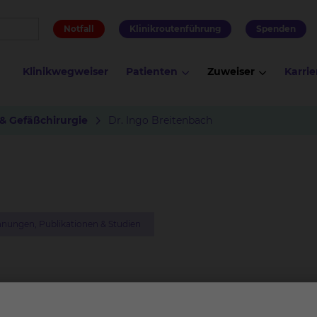
Notfall
Klinikroutenführung
Spenden
Klinikwegweiser
Patienten
Zuweiser
Karrie
 & Gefäßchirurgie
Dr. Ingo Breitenbach
nungen, Publikationen & Studien