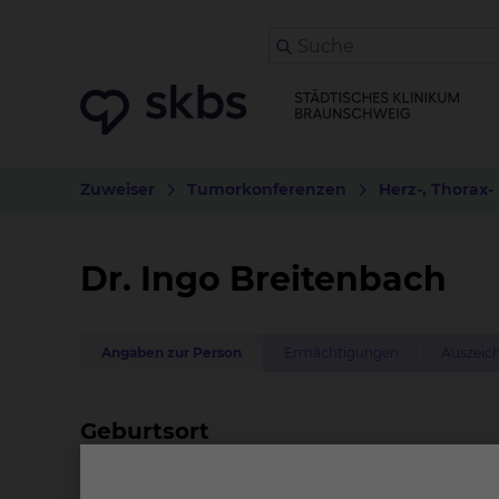
Zuweiser
Tumorkonferenzen
Herz-, Thorax-
Dr. Ingo Breitenbach
Angaben zur Person
Ermächtigungen
Auszeich
Geburtsort
Vechta