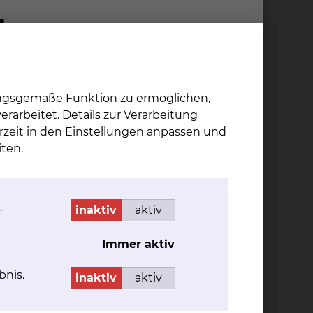
ungsgemäße Funktion zu ermöglichen,
rarbeitet. Details zur Verarbeitung
rzeit in den Einstellungen anpassen und
ten.
Dr. In­go Brei­ten­bach
Fichtengrund 1, 38126
Braunschweig
.
inaktiv
aktiv
Tel.:
+49 531 595 2213
Fax: +49 531 595 2658
Immer aktiv
Per E-Mail kontaktieren
bnis.
inaktiv
aktiv
hen