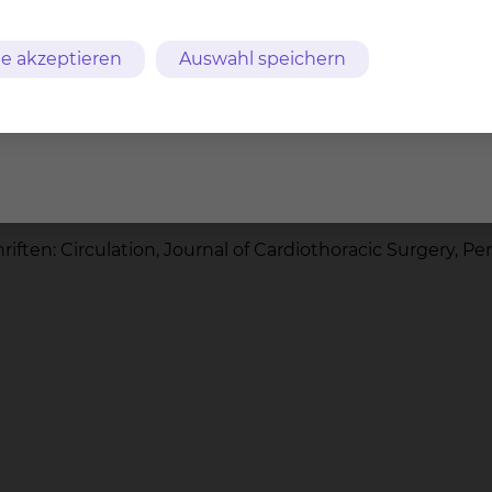
ude“
e akzeptieren
Auswahl speichern
e Intensivmedizin
CRT-Therapie der DGTHG, Module 1-3
n Herzklappen der DGTHG
iften: Circulation, Journal of Cardiothoracic Surgery, Pe