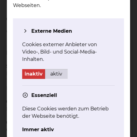
Webseiten.
Geburtsort
Externe Medien
Würzburg
Cookies externer Anbieter von
Video-, Bild- und Social-Media-
Beruflicher Werdegang
Inhalten.
Seit 01/2002
Bereichsleiter der Herzchirurgie der Klinik für Herz-
inaktiv
aktiv
Thorax und Gefässchirurgie des Klinikums
Braunschweig
Essenziell
02/2001
Diese Cookies werden zum Betrieb
Facharztanerkennung Herzchirurgie
der Webseite benötigt.
02/01 – 12/01
Immer aktiv
Oberarzt der HTG Chirurgie Medizinische