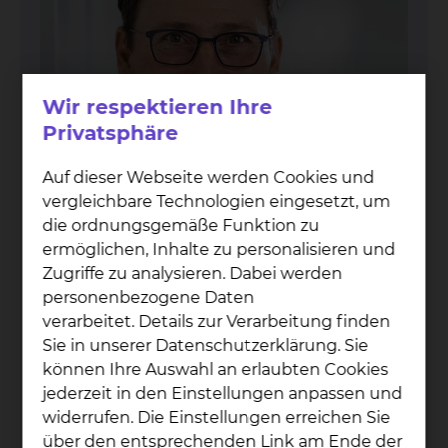
Wir respektieren Ihre
Privatsphäre
Auf dieser Webseite werden Cookies und
vergleichbare Technologien eingesetzt, um
die ordnungsgemäße Funktion zu
ermöglichen, Inhalte zu personalisieren und
Zugriffe zu analysieren. Dabei werden
personenbezogene Daten
Dr. Mar­cel Ans­sar
verarbeitet. Details zur Verarbeitung finden
Fichtengrund 1, 38126 Braunschweig
Sie in unserer Datenschutzerklärung. Sie
können Ihre Auswahl an erlaubten Cookies
Tel.:
+49 531 595 2527
jederzeit in den Einstellungen anpassen und
Fax: +49531 595 2658
widerrufen. Die Einstellungen erreichen Sie
Per E-Mail kontaktieren
über den entsprechenden Link am Ende der