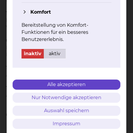
Hochschule Hannover
Komfort
1999
Promotion, Thema: „Der minimal invasive ASD
Bereitstellung von Komfort-
Verschluss"
Funktionen für ein besseres
Benutzererlebnis.
04/1999 – 02/01
Funktionsoberarzt HTG Chirurgie
inaktiv
aktiv
MHH: Intensivstation und Transplantation
12/1993
Approbation
Alle akzeptieren
1993-1994
AIP Unfallchirurgie MHH
Nur Notwendige akzeptieren
Auswahl speichern
Qualifikation
Impressum
Zertifikat Herzschrittmacher- ICD, und CRT-