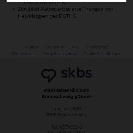
Therapie der DGTHG,
Zertifikat Katheterbasierte Therapie von
Herzklappen der DGTHG
Kontakt
Impressum
AVB
Datenschutz
Bildnachweise
Entgelttransparenz
Cookie Einstellungen
Städtisches Klinikum
Braunschweig gGmbH
Freisestr. 9/10
38118 Braunschweig
Tel.: 0531/595-0