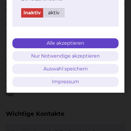
möglich ist den Kontakt zu den Kunsttherapeuten
her. Sind Sie nicht auf einer Station in Behandlung,
inaktiv
aktiv
sondern kommen immer wieder von zu Hause aus
ins Klinikum zur Behandlung oder zur Kontrolle
(ambulante Behandlung), können Sie sich an das
Medizinische Versorgungszentrum (MVZ) wenden.
Alle akzeptieren
Hier unterstützt Sie Herr Dr. Wagner aus unserem
Team bei Problemen oder Schwierigkeiten, was
Nur Notwendige akzeptieren
Ihre Krebserkrankung betrifft. Im Einzelfall können
Sie auch nach Ihrer Behandlung auf der Station
Auswahl speichern
ein oder zwei Nachfolgetermine mit dem Kollegen
vereinbaren, der bereits während des
Impressum
Krankenhausaufenthaltes mit Ihnen gesprochen
hat.
Wichtige Kontakte