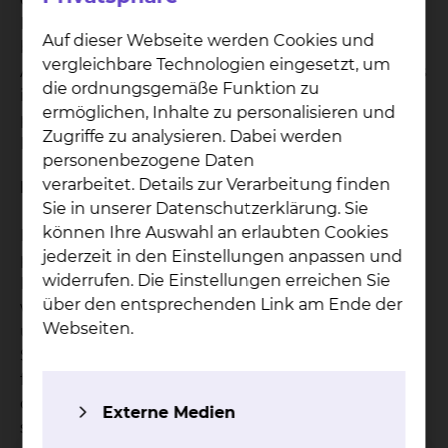
Hilfe für ihn. Das Ziel in der Psychoonkologie
Auf dieser Webseite werden Cookies und
besteht darin, dass Sie bestärkt werden Ihren
vergleichbare Technologien eingesetzt, um
Alltag mit der Erkrankung besser zu gestalten. Das
die ordnungsgemäße Funktion zu
ist möglich, indem wir gemeinsam die
ermöglichen, Inhalte zu personalisieren und
psychoonkologische Begleitung auf Ihre
Zugriffe zu analysieren. Dabei werden
Bedürfnisse individuell anpassen.
personenbezogene Daten
verarbeitet. Details zur Verarbeitung finden
Individuelle Behandlung
Sie in unserer Datenschutzerklärung. Sie
können Ihre Auswahl an erlaubten Cookies
Hinter jeder Erkrankung steht immer eine eigene,
jederzeit in den Einstellungen anpassen und
persönliche Geschichte. Somit gibt es auch kein
widerrufen. Die Einstellungen erreichen Sie
Patentrezept, sondern jeder findet für sich heraus,
über den entsprechenden Link am Ende der
wie er mit der Erkrankung und Behandlung
Webseiten.
umgehen kann. Auf dem Weg dahin begleiten wir
Sie in Ihrem eigenen persönlichen Tempo. Wir
finden mit Ihnen gemeinsam heraus, was Sie in
der aktuellen Situation brauchen. Wir begleiten
Externe Medien
sie durch Krisen oder schwierige Phasen während