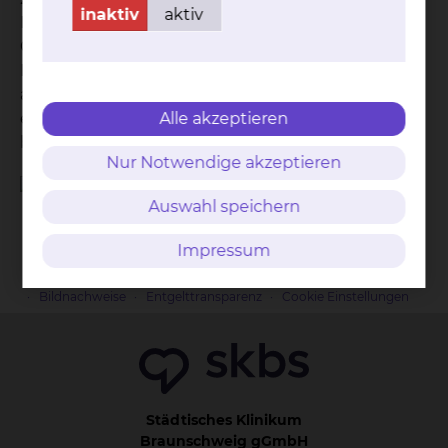
inaktiv
aktiv
Mitarbeiter der Gastroenterologie, Chirurgie,
Onkologie, Strahlentherapie, Pathologie und
Radiologie, die die Patientinnen und Patienten in
allen Phasen der Erkrankung betreuen und
Alle akzeptieren
entsprechend der neuesten wissenschaftlich
belegten Standards behandeln.
Nur Notwendige akzeptieren
Auswahl speichern
Impressum
Kontakt
Impressum
AVB
Datenschutz
Bildnachweise
Entgelttransparenz
Cookie Einstellungen
Städtisches Klinikum
Braunschweig gGmbH