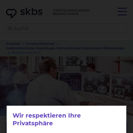
Zuweiser
Tumorkonferenzen
Gastroenterologie, Hepatologie, Interventionelle Endoskopie & Diabetologie
Darmkrebszentrum
Wir respektieren Ihre
Privatsphäre