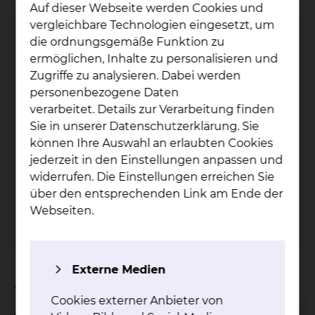
Auf dieser Webseite werden Cookies und
vergleichbare Technologien eingesetzt, um
die ordnungsgemäße Funktion zu
ermöglichen, Inhalte zu personalisieren und
Zugriffe zu analysieren. Dabei werden
personenbezogene Daten
verarbeitet. Details zur Verarbeitung finden
Sie in unserer Datenschutzerklärung. Sie
Darm­krebs­zen­trum
können Ihre Auswahl an erlaubten Cookies
jederzeit in den Einstellungen anpassen und
Fichtengrund 1, 38126 Braunschweig
widerrufen. Die Einstellungen erreichen Sie
über den entsprechenden Link am Ende der
Tel.:
+49 531 595 2431
Webseiten.
Tel.:
+49 531 595 2462
Per E-Mail kontaktieren
Externe Medien
Vereinte Fachkompetenz
Cookies externer Anbieter von