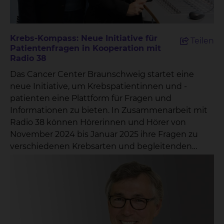
Krebs-Kompass: Neue Initiative für
Teilen
Patientenfragen in Kooperation mit
Radio 38
Das Cancer Center Braunschweig startet eine
neue Initiative, um Krebspatientinnen und -
patienten eine Plattform für Fragen und
Informationen zu bieten. In Zusammenarbeit mit
Radio 38 können Hörerinnen und Hörer von
November 2024 bis Januar 2025 ihre Fragen zu
verschiedenen Krebsarten und begleitenden
Themen direkt an ausgewählte Experten richten.
Unter dem Titel „Krebs-Kompass: Antworten von
den Profis“ lädt das Cancer Center Braunschweig
alle Interessierten ein, ihre Fragen in den
folgenden Kategorien einzureichen: Krebs im
Gehirn und Kopf-Hals-Tumoren Lungenkrebs