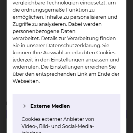
vergleichbare Technologien eingesetzt, um
DKG zertifizierte Zentren
die ordnungsgemäße Funktion zu
ermöglichen, Inhalte zu personalisieren und
32
Zugriffe zu analysieren. Dabei werden
personenbezogene Daten
verarbeitet. Details zur Verarbeitung finden
Onkologische Fachpflegekräfte + 2 Breast Care
Sie in unserer Datenschutzerklärung. Sie
Nurses
können Ihre Auswahl an erlaubten Cookies
jederzeit in den Einstellungen anpassen und
3466
widerrufen. Die Einstellungen erreichen Sie
über den entsprechenden Link am Ende der
Webseiten.
Patienten wurden in Tumorkonferenzen
vorgestellt
Managementbewertungen
Externe Medien
480.50 KB
PDF
Cookies externer Anbieter von
Managementbewertung 2025
Video-, Bild- und Social-Media-