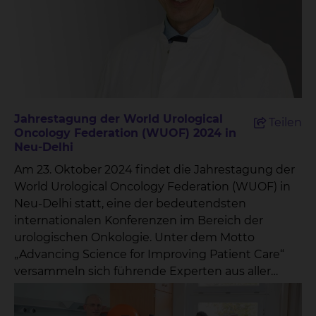
Krebs im Verdauungstrakt Brustkrebs Prostata-
und Blasenkrebs Bewegung und Ernährung
während einer Krebserkrankung Die
eingereichten Fragen werden in einer
Moderationsshow beantwortet, die auf Radio 38
ausgestrahlt wird. Dies bietet den Patientinnen
und Patienten die Möglichkeit, direkt von
Jahrestagung der World Urological
Teilen
Fachexperten Antworten und hilfreiche
Oncology Federation (WUOF) 2024 in
Informationen zu erhalten. Prof. Dr. Wolfgang
Neu-Delhi
Hoffmann, Sprecher des Cancer Centers
Am 23. Oktober 2024 findet die Jahrestagung der
Braunschweig, betont die Bedeutung dieser
World Urological Oncology Federation (WUOF) in
Initiative: „Mit dem ‚Krebs-Kompass‘ schaffen wir
Neu-Delhi statt, eine der bedeutendsten
eine wertvolle Brücke zwischen Patienten und
internationalen Konferenzen im Bereich der
Experten. Es ist uns wichtig, dass die Menschen
urologischen Onkologie. Unter dem Motto
die Informationen und Unterstützung erhalten,
„Advancing Science for Improving Patient Care“
die sie benötigen, um ihre Erkrankung besser zu
versammeln sich führende Experten aus aller
verstehen und aktiv mitgestalten zu können.“ Das
Welt, um neueste Erkenntnisse,
Cancer Center Braunschweig ist ein
Forschungsergebnisse und
interdisziplinäres Zentrum, das alle onkologisch