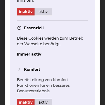
Inhalten.
184.01 KB
PDF
inaktiv
aktiv
Managementbewertung 2024
Essenziell
225.47 KB
PDF
Managementbewertung 2023
Diese Cookies werden zum Betrieb
der Webseite benötigt.
88.12 KB
PDF
Immer aktiv
Managementbewertung 2022
Komfort
81.94 KB
PDF
Bereitstellung von Komfort-
Managementbewertung 2021
Funktionen für ein besseres
Benutzererlebnis.
59.23 KB
PDF
inaktiv
aktiv