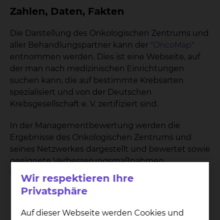
Zahlen, Daten, Fakten
Die Darstellung des Onkologischen Zentrums und
aller Behandlungspartner kann der
"OncoMap"
entnommen werden. Dies ist eine Webseite, auf
der man nach medizinischen Einrichtungen
suchen kann, die auf bestimmte Krebsarten
spezialisiert und von der Deutschen
Krebsgesellschaft e. V. zertifiziert sind.
In der Managementbewertung werden die
Ergebnisse des Onkologischen Zentrums und
seines Netzwerkes dargestellt und bewertet sowie
geeignete Verbesserungsmaßnahmen
identifiziert.
Wir respektieren Ihre
Privatsphäre
14
Auf dieser Webseite werden Cookies und