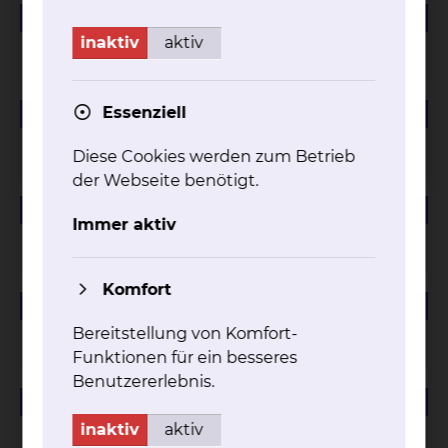
184.01 KB
PDF
inaktiv
aktiv
Managementbewertung 2024
225.47 KB
Essenziell
PDF
Managementbewertung 2023
Diese Cookies werden zum Betrieb
der Webseite benötigt.
88.12 KB
PDF
Immer aktiv
Managementbewertung 2022
Komfort
81.94 KB
PDF
Bereitstellung von Komfort-
Managementbewertung 2021
Funktionen für ein besseres
Benutzererlebnis.
59.23 KB
PDF
inaktiv
aktiv
Managementbewertung 2020