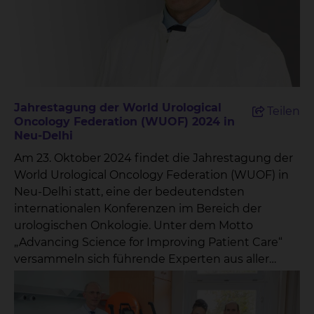
und Blasenkrebs Bewegung und Ernährung
während einer Krebserkrankung Die
eingereichten Fragen werden in einer
Moderationsshow beantwortet, die auf Radio 38
ausgestrahlt wird. Dies bietet den Patientinnen
und Patienten die Möglichkeit, direkt von
Jahrestagung der World Urological
Teilen
Fachexperten Antworten und hilfreiche
Oncology Federation (WUOF) 2024 in
Informationen zu erhalten. Prof. Dr. Wolfgang
Neu-Delhi
Hoffmann, Sprecher des Cancer Centers
Am 23. Oktober 2024 findet die Jahrestagung der
Braunschweig, betont die Bedeutung dieser
World Urological Oncology Federation (WUOF) in
Initiative: „Mit dem ‚Krebs-Kompass‘ schaffen wir
Neu-Delhi statt, eine der bedeutendsten
eine wertvolle Brücke zwischen Patienten und
internationalen Konferenzen im Bereich der
Experten. Es ist uns wichtig, dass die Menschen
urologischen Onkologie. Unter dem Motto
die Informationen und Unterstützung erhalten,
„Advancing Science for Improving Patient Care“
die sie benötigen, um ihre Erkrankung besser zu
versammeln sich führende Experten aus aller
verstehen und aktiv mitgestalten zu können.“ Das
Welt, um neueste Erkenntnisse,
Cancer Center Braunschweig ist ein
Forschungsergebnisse und
interdisziplinäres Zentrum, das alle onkologisch
Behandlungsmöglichkeiten in der Urologie zu