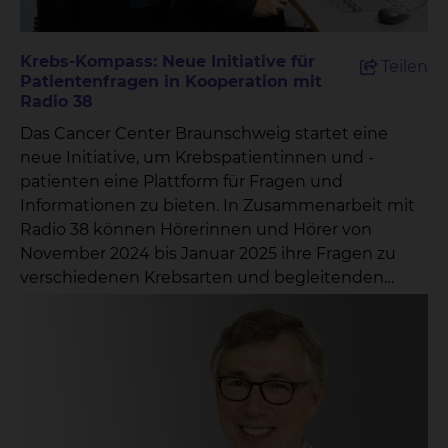
Krebs-Kompass: Neue Initiative für
Teilen
Patientenfragen in Kooperation mit
Radio 38
Das Cancer Center Braunschweig startet eine
neue Initiative, um Krebspatientinnen und -
patienten eine Plattform für Fragen und
Informationen zu bieten. In Zusammenarbeit mit
Radio 38 können Hörerinnen und Hörer von
November 2024 bis Januar 2025 ihre Fragen zu
verschiedenen Krebsarten und begleitenden
Themen direkt an ausgewählte Experten richten.
Unter dem Titel „Krebs-Kompass: Antworten von
den Profis“ lädt das Cancer Center Braunschweig
alle Interessierten ein, ihre Fragen in den
folgenden Kategorien einzureichen: Krebs im
Gehirn und Kopf-Hals-Tumoren Lungenkrebs
Krebs im Verdauungstrakt Brustkrebs Prostata-