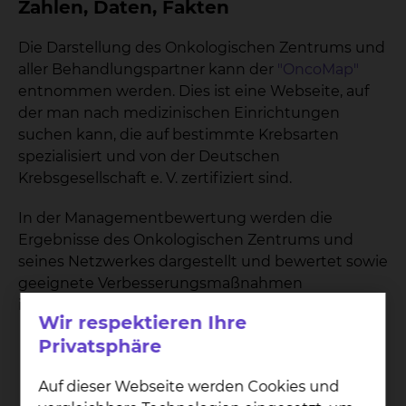
Zahlen, Daten, Fakten
Die Darstellung des Onkologischen Zentrums und
aller Behandlungspartner kann der
"OncoMap"
entnommen werden. Dies ist eine Webseite, auf
der man nach medizinischen Einrichtungen
suchen kann, die auf bestimmte Krebsarten
spezialisiert und von der Deutschen
Krebsgesellschaft e. V. zertifiziert sind.
In der Managementbewertung werden die
Ergebnisse des Onkologischen Zentrums und
seines Netzwerkes dargestellt und bewertet sowie
geeignete Verbesserungsmaßnahmen
identifiziert.
Wir respektieren Ihre
Privatsphäre
14
Auf dieser Webseite werden Cookies und
DKG zertifizierte Zentren