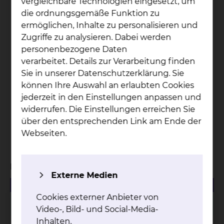
vergleichbare Technologien eingesetzt, um
die ordnungsgemäße Funktion zu
ermöglichen, Inhalte zu personalisieren und
32
Zugriffe zu analysieren. Dabei werden
personenbezogene Daten
Onkologische Fachpflegekräfte + 2 Breast Care
verarbeitet. Details zur Verarbeitung finden
Nurses
Sie in unserer Datenschutzerklärung. Sie
können Ihre Auswahl an erlaubten Cookies
jederzeit in den Einstellungen anpassen und
3466
widerrufen. Die Einstellungen erreichen Sie
über den entsprechenden Link am Ende der
Patienten wurden in Tumorkonferenzen
Webseiten.
vorgestellt
Managementbewertungen
Externe Medien
480.50 KB
PDF
Cookies externer Anbieter von
Managementbewertung 2025
Video-, Bild- und Social-Media-
Inhalten.