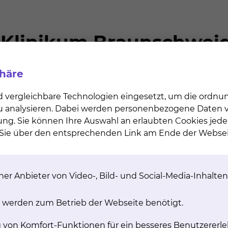
ostik (ZEM) des Städtischen Klinikums hat sich aus dem
ür Pathologie entwickelt und wird seit März 2001 als
gie, des Institutes für Pathologie, der Abteilung für
ogie & Onkologie betrieben. Die spezialisierten
cht diese abteilungsübergreifende Kooperation sinnv
phäre
 und materielle Aufwendungen möglichst effektiv zu n
d vergleichbare Technologien eingesetzt, um die ordn
 zu analysieren. Dabei werden personenbezogene Daten ve
ung. Sie können Ihre Auswahl an erlaubten Cookies jede
n Sie über den entsprechenden Link am Ende der Websei
jederzeit an uns wenden
er Anbieter von Video-, Bild- und Social-Media-Inhalten
 werden zum Betrieb der Webseite benötigt.
ngs- und Fettstoffwechselstörungen
g von Komfort-Funktionen für ein besseres Benutzererle