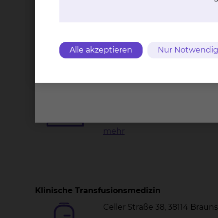
Erregerdiagnostik
Wichtige Kontakte
Alle akzeptieren
Nur Notwendig
Pathologie
Celler Straße 38, 38114 Brau
Tel.:
+49 531 595 3312
Fax: +49 531 595 3449
Per E-Mail kontaktieren
mehr
Klinische Transfusionsmedizin
Celler Straße 38, 38114 Brau