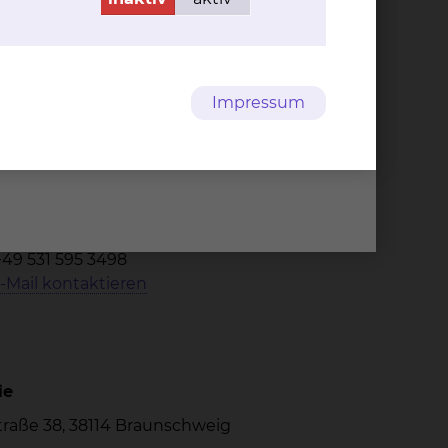
Impressum
ie, Infektiologie, Laboratoriums
medizin und
Straße 38, 38114 Braunschweig
49 531 595 3415
49 531 595 3804
+49 531 595 3498
-Mail kontaktieren
ie
Straße 38, 38114 Braunschweig