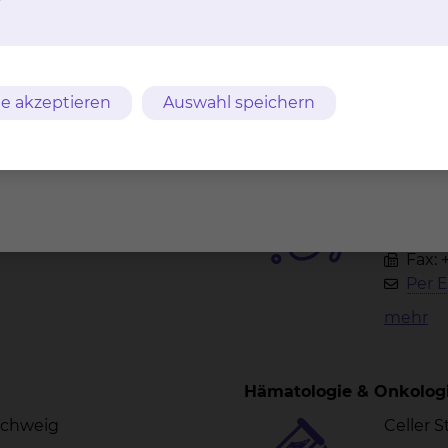
e akzeptieren
Auswahl speichern
Institut für Mikrobiolog
Krankenhaus
hygiene
nschweig
Celler 
Tel.:
+
Tel.:
+
Fax: 
Per E
mehr
Hämatologie & Onkolog
nschweig
Celler 