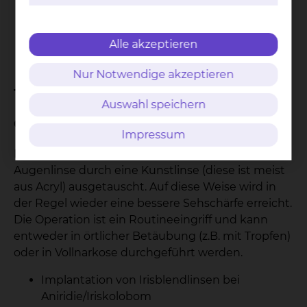
Master)
Gonioskopie
Alle akzeptieren
Binokular Status
Nur Notwendige akzeptieren
Therapie & Verfahren
Auswahl speichern
Operationen beim Grauen Star:
Impressum
Bei der Operation des grauen Stars wird die trübe
Augenlinse durch eine Kunstlinse (diese ist meist
aus Acryl) ausgetauscht. Auf diese Weise wird in
der Regel wieder eine bessere Sehschärfe erreicht.
Die Operation ist ein Routineeingriff und kann
entweder in örtlicher Betäubung (z.B. mit Tropfen)
oder in Vollnarkose durchgeführt werden.
Implantation von Irisblendlinsen bei
Aniridie/Iriskolobom