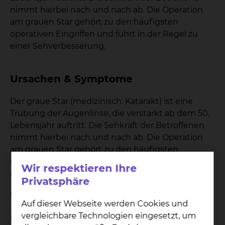
nimmt hierbei nach und nach ab. Die Operation
am grauen Star gehört zu den häufigsten
operativen Eingriffen und führt in der Regel zu
einer Sehverbesserung.
Ursachen & Symptome
Der graue Star (medizinisch: Katarakt) ist eine
Trübung der Augenlinse, die verstärkt ab dem 50.
Lebensjahr auftritt. Die Sehkraft der Betroffenen
nimmt hierbei nach und nach ab. Die Operation
am grauen Star gehört zu den häufigsten
operativen Eingriffen und führt in der Regel zu
Wir respektieren Ihre
einer Sehverbesserung.
Privatsphäre
Ursachen
Auf dieser Webseite werden Cookies und
vergleichbare Technologien eingesetzt, um
Bei Patientinnen und Patienten, die am grauen