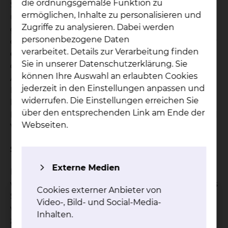
die ordnungsgemäße Funktion zu
Star erkranken, kann man zwischen zwei Gruppen
ermöglichen, Inhalte zu personalisieren und
unterscheiden: Menschen, die bereits mit dem
Zugriffe zu analysieren. Dabei werden
grauen Star geboren werden (beispielsweise
personenbezogene Daten
durch Schädigungen in der Schwangerschaft oder
verarbeitet. Details zur Verarbeitung finden
erblich bedingte Faktoren) und Menschen, die
Sie in unserer Datenschutzerklärung. Sie
den grauen Star im Laufe des Lebens bekommen.
können Ihre Auswahl an erlaubten Cookies
Ältere Menschen sind am häufigsten betroffen.
jederzeit in den Einstellungen anpassen und
Faktoren, die die Erkrankung beschleunigen
widerrufen. Die Einstellungen erreichen Sie
können, sind u.a. Strahlen (UV-Licht oder Blitze),
über den entsprechenden Link am Ende der
Medikamente (u.a. Cortison), Nährstoffmangel und
Webseiten.
Vorerkrankungen oder Operationen am Auge.
Symptome
Externe Medien
Menschen, bei denen der graue Star diagnostiziert
wurde, klagen über verschwommenes oder trübes
Cookies externer Anbieter von
Sehen. Auch die Farben werden blasser
Video-, Bild- und Social-Media-
wahrgenommen. Häufig sind die Betroffenen
Inhalten.
zudem blend- und lichtempfindlich, sehen