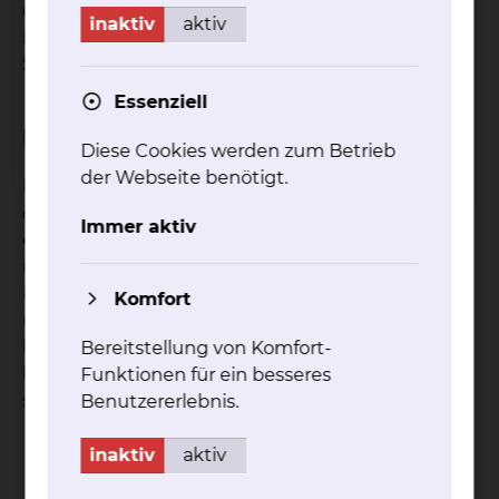
doppelt, oder haben Probleme mit dem
inaktiv
aktiv
räumlichen Sehen. Das Sehvermögen nimmt
Stück für Stück ab.
Essenziell
Diagnostik
Diese Cookies werden zum Betrieb
der Webseite benötigt.
Der graue Star ist die Eintrübung der Linse, durch
die das Sehen beeinträchtigt wird. Die
Immer aktiv
eingetrübte Linse kann bei einem
minimalinvasiven Eingriff durch eine neue
Kunstlinse getauscht werden. Beim Nachstar
Komfort
(Cataract secundaria) bilden sich Ablagerungen
hinter der Kunstlinse in der Linsenkapsel. Dieser
Bereitstellung von Komfort-
kann durch eine 2-Minütige Laserbehandlung
Funktionen für ein besseres
schmerzfrei entfernt werden.
Benutzererlebnis.
Gesichtsfeldmessung
inaktiv
aktiv
Endothelzahlmessung
Laser-Biometrie mit Keratometrie (IOL-