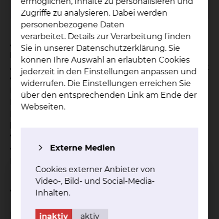
ermöglichen, Inhalte zu personalisieren und
mehr
Zugriffe zu analysieren. Dabei werden
personenbezogene Daten
verarbeitet. Details zur Verarbeitung finden
Aufgrund einer verminderten Knochenqualität
Sie in unserer Datenschutzerklärung. Sie
können durch Bagatell-Stürze mit zunehmendem
können Ihre Auswahl an erlaubten Cookies
Alter bereits komplexe Knochenbrüche verursacht
jederzeit in den Einstellungen anpassen und
werden. Zudem bestehen bei älteren
widerrufen. Die Einstellungen erreichen Sie
Patientinnen und Patienten häufig mehrere
über den entsprechenden Link am Ende der
Begleiterkrankungen und eine ausgedehnte
Webseiten.
Medikation. Etwa kann eine Schenkelhalsfraktur
bei älteren Menschen mit einem plötzlichen
Verlust der Selbstständigkeit und Mobilität
Externe Medien
verbunden sein und eine Vielzahl von
Komplikationen nach sich ziehen.
Cookies externer Anbieter von
Video-, Bild- und Social-Media-
Welche Ziele hat die Behandlung?
Inhalten.
Das Hauptziel bei der Behandlung älterer
inaktiv
aktiv