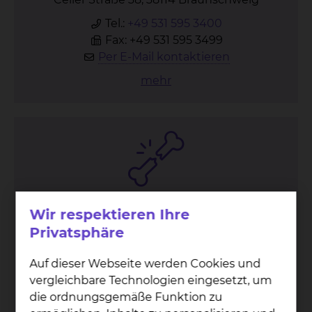
Tel.:
+49 531 595 3400
Fax: +49 531 595 3499
Per E-Mail kontaktieren
mehr
Un­fall­chir­ur­gie
Wir respektieren Ihre
Privatsphäre
Fichtengrund 1, 38126 Braunschweig
Tel.:
+49 531 595 1257
Auf dieser Webseite werden Cookies und
Fax: +49 531 595 1462
vergleichbare Technologien eingesetzt, um
Per E-Mail kontaktieren
die ordnungsgemäße Funktion zu