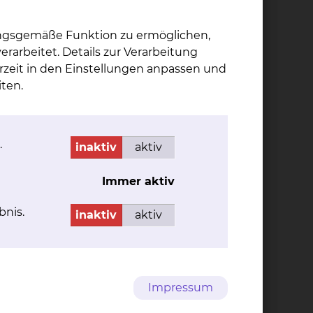
Fichtengrund 1, 38126
Braunschweig
ungsgemäße Funktion zu ermöglichen,
Tel.:
+49 531 595 2239
rarbeitet. Details zur Verarbeitung
Per E-Mail kontaktieren
rzeit in den Einstellungen anpassen und
ten.
sst das
n aber in vielen Situationen notwendig
hbruch ohne Krebs, eine Darmverletzung bei
.
ergehend notwendig, so dass er nach einigen
inaktiv
aktiv
nem Stoma. Das sind über 300 Menschen in
mmen normales Leben möglich. Neben den
Immer aktiv
d problemlos erfolgen. Im Falle einer
bnis.
eilnahme am sozialen Leben mit bestehendem
inaktiv
aktiv
er Gesellschaft gut organisiert. Neben
ürzung der Darmabschnitte Ileum und Colon).
Impressum