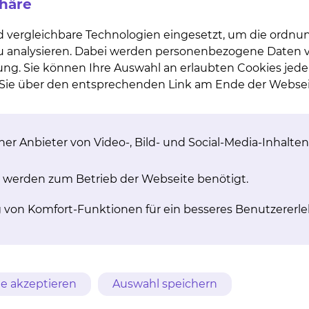
phäre
r Darmausgang, Anus praeter (AP), Mund, Öffnung. Von
tznamen genutzt, die den Umgang einfacher machen.
d vergleichbare Technologien eingesetzt, um die ordn
 zu analysieren. Dabei werden personenbezogene Daten ve
 das Behandlungsverfahren geeignet?
ung. Sie können Ihre Auswahl an erlaubten Cookies jede
n Sie über den entsprechenden Link am Ende der Websei
chst nicht vorstellbar. Ein künstlicher Darmausgang lä
en. Ein solcher Ausgang, den man auch Stoma nennt, kan
 handeln, aber auch um einen entzündlichen Darmdurc
er Anbieter von Video-, Bild- und Social-Media-Inhalten
 Sehr häufig ist der künstliche Darmausgang nur vorüb
 Deutschland leben ca. 100.000 Menschen mit solch ei
er meisten Menschen ist mit einem Stoma ein vollko
 werden zum Betrieb der Webseite benötigt.
 Theater, in ein Restaurant und sogar in ein Schwimmba
g von Komfort-Funktionen für ein besseres Benutzererle
ei älteren Menschen nicht selten vorkommt, ist die T
a. Menschen mit künstlichem Darmausgang sind in unser
 vernetzte Selbsthilfegruppen wie z. B. die ILCO (= Abk
e akzeptieren
Auswahl speichern
?