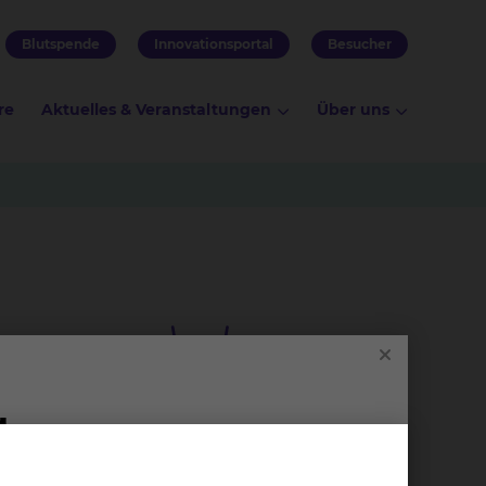
Blutspende
Innovationsportal
Besucher
re
Aktuelles & Veranstaltungen
Über uns
über
hen wir
Sto­ma­the­ra­pie