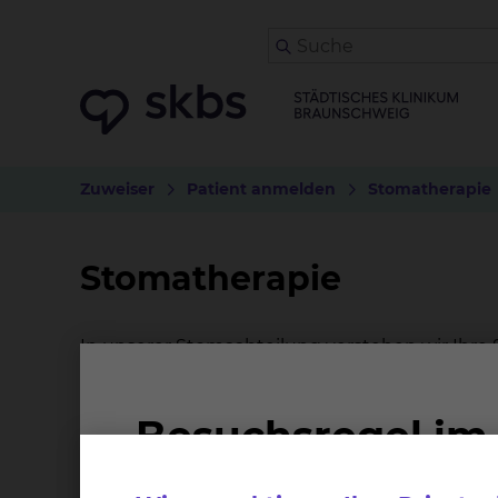
Zuweiser
Patient anmelden
Stomatherapie
Stomatherapie
In unserer Stomaabteilung verstehen wir Ihre 
ausgebildete Therapeutin um Sie. In einem per
das Stoma, die Versorgung und zeigen Ihnen di
auch gerne Ihren Partner oder Ihre Angehörige
Was heißt Stoma?