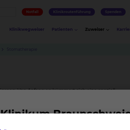
Notfall
Klinikroutenführung
Spenden
Klinikwegweiser
Patienten
Zuweiser
Karrie
Stomatherapie
Sorgen. Von Anfang an kümmert sich eine speziell
sönlichen Beratungsgespräch erklären wir Ihnen alles 
e Utensilien, die Sie brauchen. Auf Ihren Wunsch bezie
n mit ein.