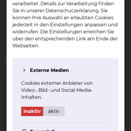
verarbeitet. Details zur Verarbeitung finden
Fichtengrund 1, 38126 Braunschweig
Sie in unserer Datenschutzerklärung. Sie
können Ihre Auswahl an erlaubten Cookies
Tel.:
+49 531 595 2260
jederzeit in den Einstellungen anpassen und
Fax: +49 531 595 2656
widerrufen. Die Einstellungen erreichen Sie
Per E-Mail kontaktieren
über den entsprechenden Link am Ende der
mehr
Webseiten.
Bei welchen Krankheitsbildern ist die
Externe Medien
Operation geeignet?
Cookies externer Anbieter von
bei Schluck- und Atembeschwerden oder
Video-, Bild- und Social-Media-
Druckgefühl im Hals (Einengung anderer
Inhalten.
Organe)
bei kalten Knoten, bei denen Bösartigkeit
inaktiv
aktiv
nicht ausgeschlossen werden kann
bei Verdacht auf eine bösartige Erkrankung
oder einem nachgewiesenen