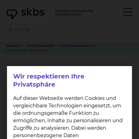
Zuweiser
Patient anmelden
Schilddrüsenzentrum
Schilddrüsen-Operationen
Schilddrüsen-Operationen
Wir respektieren Ihre
Privatsphäre
Auf dieser Webseite werden Cookies und
vergleichbare Technologien eingesetzt, um
die ordnungsgemäße Funktion zu
ermöglichen, Inhalte zu personalisieren und
All­ge­mein- &
Zugriffe zu analysieren. Dabei werden
personenbezogene Daten
Vis­zer­al­chir­ur­gie