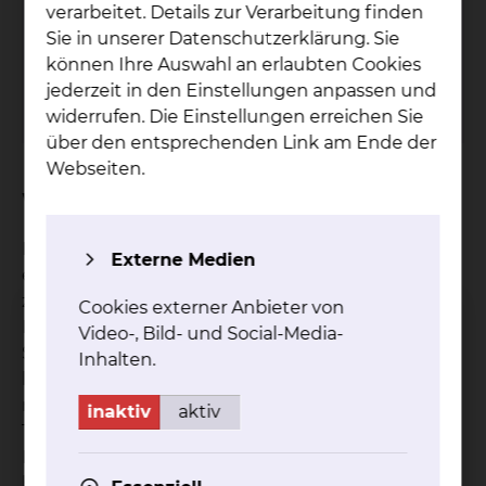
verarbeitet. Details zur Verarbeitung finden
Fichtengrund 1, 38126 Braunschweig
Sie in unserer Datenschutzerklärung. Sie
Tel.:
+49 531 595 2381
können Ihre Auswahl an erlaubten Cookies
Fax: +49 531 535 2655
jederzeit in den Einstellungen anpassen und
Per E-Mail kontaktieren
widerrufen. Die Einstellungen erreichen Sie
über den entsprechenden Link am Ende der
Webseiten.
Worum geht es bei der Studie?
Die rheumatoide Arthritis ist eine chronisch-
Externe Medien
entzündliche Gelenkerkrankung, die unbehandelt
zu dauerhaften Schäden und
Cookies externer Anbieter von
Funktionseinschränkungen führen kann. Diese
Video-, Bild- und Social-Media-
Studie untersucht im Behandlungsalltag, wie
Inhalten.
lange Patientinnen und Patienten ihre Therapie
mit Upadacitinib im Vergleich zu herkömmlichen
inaktiv
aktiv
TNF-Hemmern über einen Zeitraum von 24
Monaten beibehalten. Ziel ist es zu prüfen, wie
beständig und effektiv diese modernen