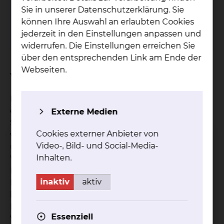
Fax: +49 531 535 2655
Sie in unserer Datenschutzerklärung. Sie
Per E-Mail kontaktieren
können Ihre Auswahl an erlaubten Cookies
jederzeit in den Einstellungen anpassen und
mehr
widerrufen. Die Einstellungen erreichen Sie
über den entsprechenden Link am Ende der
Webseiten.
Worum geht es bei der Studie?
Die rheumatoide Arthritis ist eine chronisch-
entzündliche Erkrankung, die Schmerzen,
Externe Medien
Schwellungen und Steifheit in den Gelenken
Cookies externer Anbieter von
verursacht. In dieser Beobachtungsstudie wird
Video-, Bild- und Social-Media-
untersucht, wie wirksam und verträglich der
Inhalten.
Wirkstoff Filgotinib bei Patientinnen und
Patienten mit mittelschwerer bis schwerer
inaktiv
aktiv
Krankheitsaktivität im Praxisalltag ist. Ein
besonderer Fokus liegt dabei auf der frühen
Linderung von Schmerzen sowie der
Essenziell
Verbesserung der Krankheitsaktivität und