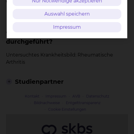
der Studie?
Nur Notwendige akzeptieren
Auswahl speichern
Nicht-interventionell
Impressum
Warum wird diese Studie
durchgeführt?
Untersuchtes Krankheitsbild: Rheumatische
Arthritis
Studienpartner
Kontakt
Impressum
AVB
Datenschutz
Bildnachweise
Entgelttransparenz
Cookie Einstellungen