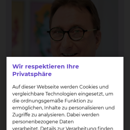
Wir respektieren Ihre
Privatsphäre
Auf dieser Webseite werden Cookies und
vergleichbare Technologien eingesetzt, um
die ordnungsgemäße Funktion zu
Prof. Dr. med. Jan T. Kiel­stein
ermöglichen, Inhalte zu personalisieren und
Zugriffe zu analysieren. Dabei werden
Fichtengrund 1, 38126 Braunschweig
personenbezogene Daten
Tel.:
+49 531 595 2381
verarbeitet. Details zur Verarbeitung finden