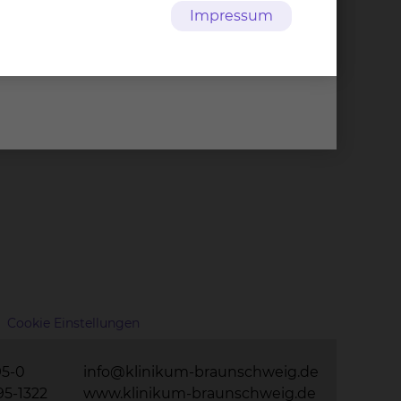
Impressum
Cookie Einstellungen
95-0
info@klinikum-braunschweig.de
95-1322
www.klinikum-braunschweig.de