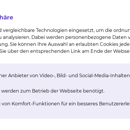
Die EASi-KIDNEY-Studie untersucht, ob das neue Medika
gelassenen Wirkstoff Empagliflozin das Fortschreiten v
phäre
nn. Ziel der weltweiten Studie ist es nachzuweisen, o
ile für nierenkranke Menschen bietet.
d vergleichbare Technologien eingesetzt, um die ordn
 zu analysieren. Dabei werden personenbezogene Daten ve
ung. Sie können Ihre Auswahl an erlaubten Cookies jede
n Sie über den entsprechenden Link am Ende der Websei
nen Sie auf der Website der Studienzentrale des Unikli
 auch direkt an das Team des Studienzentrums der Klini
gsverfahren des Städtischen Klinikums Braunschweig
er Anbieter von Video-, Bild- und Social-Media-Inhalten
 werden zum Betrieb der Webseite benötigt.
g von Komfort-Funktionen für ein besseres Benutzererle
 Studie?