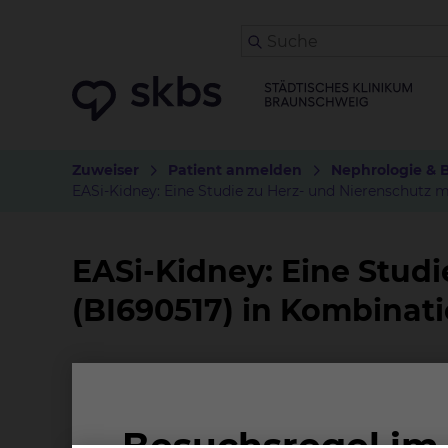
Zuweiser
Patient anmelden
Nephrologie & 
EASi-Kidney: Eine Studie zu Herz- und Nierenschutz m
EASi-Kidney: Eine Studi
(BI690517) in Kombinati
Worum geht es bei der Studie?
Patienten mit chronischer Nierenerkrankung (
Kreislauf-Erkrankungen. Obwohl bestehende M