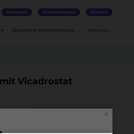
Blutspende
Innovationsportal
Besucher
re
Aktuelles & Veranstaltungen
Über uns
mit Vicadrostat
 Herz-
en,