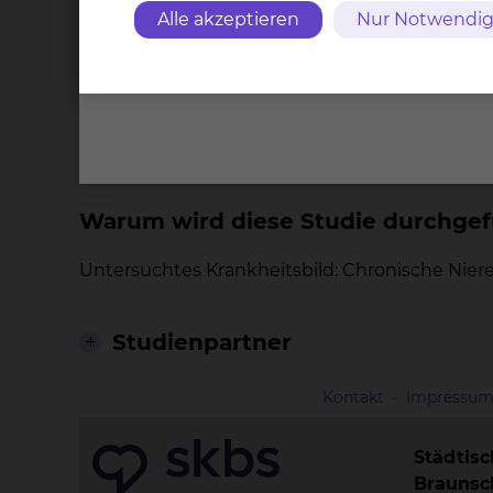
Alle akzeptieren
Nur Notwendig
Phase III Studie
Was sind die wichtigsten Merkmale
Interventionell
Warum wird diese Studie durchgef
Untersuchtes Krankheitsbild: Chronische Nie
Studienpartner
Kontakt
Impressu
Städtis
Brauns