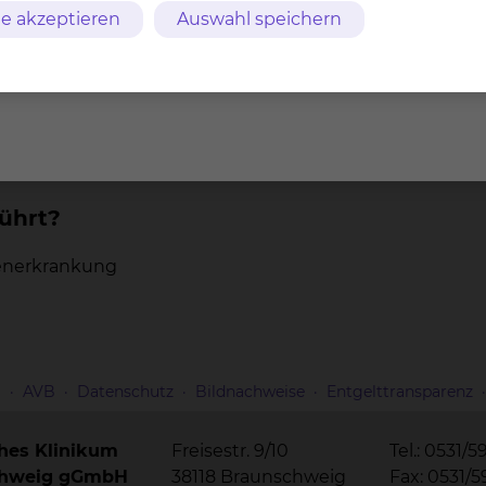
e akzeptieren
Auswahl speichern
 der Studie?
ührt?
renerkrankung
m
AVB
Datenschutz
Bildnachweise
Entgelttransparenz
ches Klinikum
Freisestr. 9/10
Tel.: 0531/5
chweig gGmbH
38118 Braunschweig
Fax: 0531/5