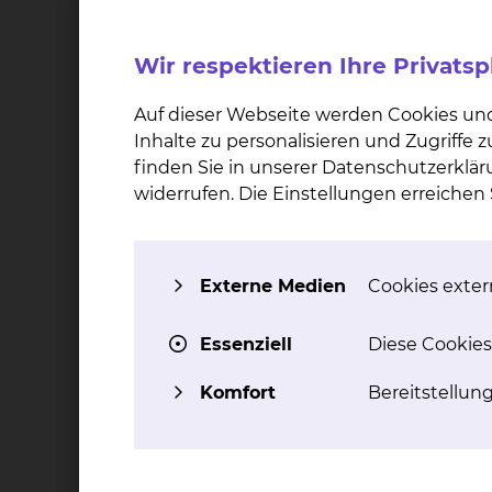
bleibt ein erhebliches Restrisiko bestehen. 
Vicadrostat in Kombination mit dem bereits zu
Wir respektieren Ihre Privats
Nieren- und Herzerkrankungen weiter senken ka
Kombination zusätzliche gesundheitliche Vorte
Auf dieser Webseite werden Cookies un
Inhalte zu personalisieren und Zugriffe
finden Sie in unserer Datenschutzerklär
Eignungskriterien:
widerrufen. Die Einstellungen erreiche
Die genauen Ein- und Ausschlusskriterien kön
Würzburg einsehen. Alternativ können Sie sich
Nephrologie, Rheumatologie und Blutreinigun
wenden.
Externe Medien
Cookies extern
Essenziell
Diese Cookies
Wie ist der Status der Studie?
Komfort
Bereitstellun
Rekrutierung begonnen
In welcher Phase befindet sich die