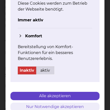
Die genauen Ein- und Ausschlusskriterien können
Diese Cookies werden zum Betrieb
Sie vom Team des Studienzentrums der Klinik für
der Webseite benötigt.
Nephrologie, Rheumatologie und
Blutreinigungsverfahren des Städtischen
Immer aktiv
Klinikums Braunschweig erfahren.
Komfort
Wie ist der Status der Studie?
Bereitstellung von Komfort-
Funktionen für ein besseres
Rekrutierung begonnen
Benutzererlebnis.
In welcher Phase befindet sich die
inaktiv
aktiv
Studie?
Phase IV Studie
Alle akzeptieren
Was sind die wichtigsten Merkmale
Nur Notwendige akzeptieren
der Studie?