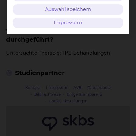
Auswahl speichern
Nicht-interventionell
Impressum
Warum wird diese Studie
durchgeführt?
Untersuchte Therapie: TPE-Behandlungen
Studienpartner
Kontakt
Impressum
AVB
Datenschutz
Bildnachweise
Entgelttransparenz
Cookie Einstellungen