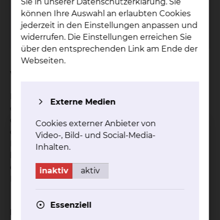
Sie in unserer Datenschutzerklärung. Sie
Tel.:
+49 531 595 2230
können Ihre Auswahl an erlaubten Cookies
Fax: +49 531 595 2094
jederzeit in den Einstellungen anpassen und
Per E-Mail kontaktieren
widerrufen. Die Einstellungen erreichen Sie
über den entsprechenden Link am Ende der
Webseiten.
Worum geht es bei der Studie?
Der therapeutische Plasmaaustausch wird bei
Externe Medien
einer Vielzahl von Erkrankungen eingesetzt, bei
denen schädliche Stoffe im Blut zirkulieren. In
Cookies externer Anbieter von
dieser Studie sollen Daten zur klinischen
Video-, Bild- und Social-Media-
Leistungsfähigkeit des neuen Plasmafilters PX2
Inhalten.
bei Patient:innen gesammelt werden, die ohnehin
eine klinische Indikation für einen
inaktiv
aktiv
Plasmaaustausch haben.
Essenziell
Eignungskriterien: