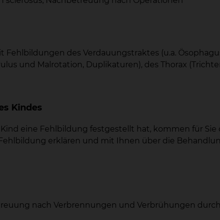
n sclerosus, Nachbetreuung nach Operationen
it Fehlbildungen des Verdauungstraktes (u.a. Ösophagu
ulus und Malrotation, Duplikaturen), des Thorax (Tricht
es Kindes
d eine Fehlbildung festgestellt hat, kommen für Sie of
die Fehlbildung erklären und mit Ihnen über die Behand
betreuung nach Verbrennungen und Verbrühungen durch