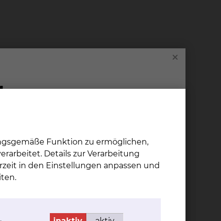
ungssprechstunde und Kinder- und
ef oder telefonisch vereinbaren.
gebögen und Protokolle.
ungsgemäße Funktion zu ermöglichen,
rarbeitet. Details zur Verarbeitung
rzeit in den Einstellungen anpassen und
ten.
.
inaktiv
aktiv