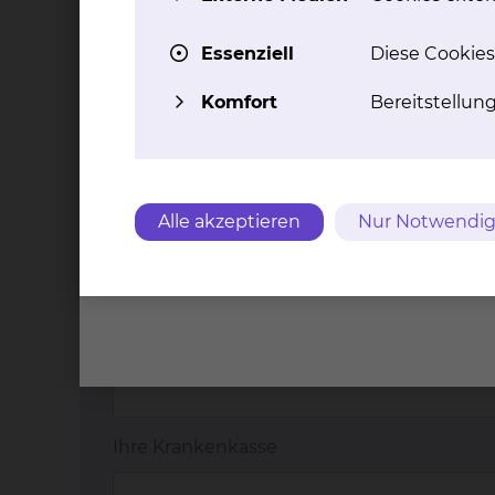
Angaben zu Ihrer Person
Essenziell
Diese Cookies
Vorname
*
Komfort
Bereitstellun
Nachname
*
Alle akzeptieren
Nur Notwendig
Telefon-/Handynummer
E-Mail Adresse
*
Ihre Krankenkasse