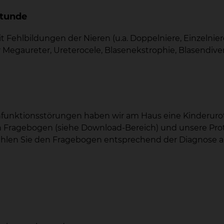
stunde
 Fehlbildungen der Nieren (u.a. Doppelniere, Einzelnie
er Megaureter, Ureterocele, Blasenekstrophie, Blasendivert
funktionsstörungen haben wir am Haus eine Kinderuroth
 Fragebogen (siehe Download-Bereich) und unsere Prot
ählen Sie den Fragebogen entsprechend der Diagnose au