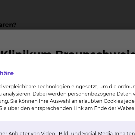
aren?
dungssprechstunde, Pränatale Sprechstunde, Verbrenn
 Sie Termine per E-Mail, mit unserem Formular, per Bri
nötigen wir vorher die entsprechenden ausgefüllten Fra
phäre
d vergleichbare Technologien eingesetzt, um die ordn
 zu analysieren. Dabei werden personenbezogene Daten ve
ung. Sie können Ihre Auswahl an erlaubten Cookies jede
n Sie über den entsprechenden Link am Ende der Websei
er Anbieter von Video-, Bild- und Social-Media-Inhalten