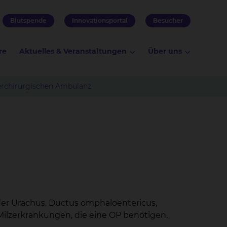
Blutspende
Innovationsportal
Besucher
re
Aktuelles & Veranstaltungen
Über uns
erchirurgischen Ambulanz
der Urachus, Ductus omphaloentericus,
ilzerkrankungen, die eine OP benötigen,