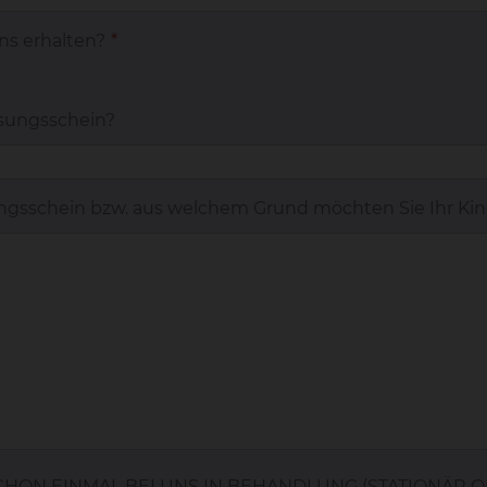
ns erhalten?
*
sungsschein?
gsschein bzw. aus welchem Grund möchten Sie Ihr Kind
HON EINMAL BEI UNS IN BEHANDLUNG (STATIONÄR 