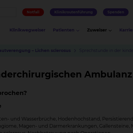
Notfall
Klinikroutenführung
Spenden
Klinikwegweiser
Patienten
Zuweiser
Karrie
autverengung – Lichen sclerosus
Sprechstunde in der kind
inderchirurgischen Ambulanz
prochen?
e
isten- und Wasserbrüche, Hodenhochstand, Persistieren
ngiome, Magen- und Darmerkrankungen, Gallensteine, M