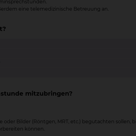
rminsprechstunden.
ßerdem eine telemedizinische Betreuung an.
t?
r
hstunde mitzubringen?
 oder Bilder (Röntgen, MRT, etc.) begutachten sollen, 
orbereiten können.