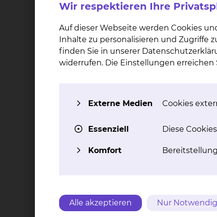
Wir respektieren Ihre Privats
untersucht.
Auf dieser Webseite werden Cookies un
Inhalte zu personalisieren und Zugriffe
Eignungskriterien:
finden Sie in unserer Datenschutzerklär
Die genauen Ein- und Ausschlusskriterien könn
widerrufen. Die Einstellungen erreiche
können Sie sich auch an das Team des Studien
Blutreinigungsverfahren des Städtischen Kli
Externe Medien
Cookies extern
Wie ist der Status der Studie?
Essenziell
Diese Cookies
Rekrutierung begonnen
Komfort
Bereitstellun
Welche Studienform wurde gewäh
Multi-Center-Studie
Alle akzeptieren
Nur Notwendig
In welcher Phase befindet sich die