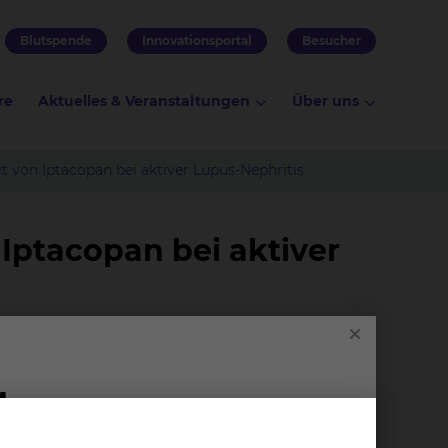
Blutspende
Innovationsportal
Besucher
re
Aktuelles & Veranstaltungen
Über uns
t von Iptacopan bei aktiver Lupus-Nephritis
 Iptacopan bei aktiver
us