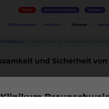
Notfall
Klinikroutenführung
Spenden
Klinikwegweiser
Patienten
Zuweiser
Karrie
Blutreinigung
Phase-II-Studie zur Wirksamkeit und Sicherhei
ksamkeit und Sicherheit von
 schwerwiegenden Manifestationen des systemischen Lup
kheit zu verbessern, werden in dieser Studie die
von Iptacopan (LNP023) ergänzend zur Standardtherapie