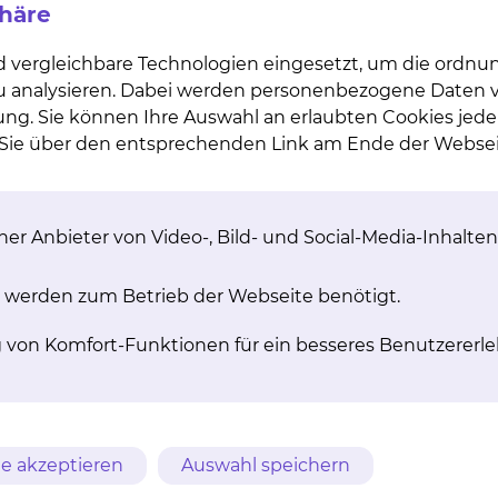
phäre
d vergleichbare Technologien eingesetzt, um die ordn
 zu analysieren. Dabei werden personenbezogene Daten ve
ung. Sie können Ihre Auswahl an erlaubten Cookies jede
en Sie auf der Website des Sponsors einsehen. Alternat
n Sie über den entsprechenden Link am Ende der Websei
zentrums der Klinik für Nephrologie, Rheumatologie u
nikums Braunschweig wenden.
er Anbieter von Video-, Bild- und Social-Media-Inhalten
 werden zum Betrieb der Webseite benötigt.
g von Komfort-Funktionen für ein besseres Benutzererle
lt?
e akzeptieren
Auswahl speichern
 Studie?