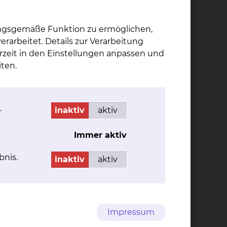
ungsgemäße Funktion zu ermöglichen,
rarbeitet. Details zur Verarbeitung
rzeit in den Einstellungen anpassen und
iv
ten.
nd
Kat­ja Schmitt-Bie­da
.
inaktiv
aktiv
Fichtengrund 1, 38126
Braunschweig
Immer aktiv
Tel.:
+49 531 595 2381
bnis.
Fax: +49 531 595 2655
inaktiv
aktiv
Per E-Mail kontaktieren
Impressum