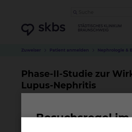
Zuweiser
Patient anmelden
Nephrologie & 
Phase-II-Studie zur Wir
Lupus-Nephritis
Worum geht es bei der Studie?
Die Lupus-Nephritis ist eine der häufigsten
erythematodes. Um die Behandlung dieser Kran
Wirksamkeit, Sicherheit und Verträglichkeit 