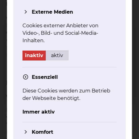
Indikationen:
Externe Medien
Orthopädische und Traumatologische
Erkrankungen, degenerative Wirbelsäulen- und
Cookies externer Anbieter von
Gelenkerkrankungen, Hypertonus der Muskulatur
Video-, Bild- und Social-Media-
und als Vorbereitung für anschließende
Inhalten.
Maßnahmen wie Massagen und
Bewegungstherapien.
inaktiv
aktiv
Essenziell
Infrarotbestrahlung
Diese Cookies werden zum Betrieb
Grundlagen:
der Webseite benötigt.
Diese Therapieform ist eine Anwendung von
Immer aktiv
wärmendem Infrarotlicht, bei dem der Anteil der
Wärmestrahlung den Anteil des sichtbaren
Lichtes übertrifft. Die betroffenen Körperregionen
Komfort