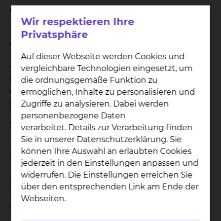
Grundlagen:
Wir respektieren Ihre
Eine Fangopackung ist ein Paraffin-Wachs-
Privatsphäre
Gemisch mit einem Schmelzpunkt bei ca.70 Grad.
Nach der Erwärmung bis zum flüssigen Zustand
Auf dieser Webseite werden Cookies und
wird flüssiges Fango in ein Blech ausgegossen
vergleichbare Technologien eingesetzt, um
und erhärtet in einem speziellen Ofen bei ca.50
die ordnungsgemäße Funktion zu
Grad. Die erhärtete Packung wird direkt auf die
ermöglichen, Inhalte zu personalisieren und
gewünschten Körperpartien aufgelegt.
Zugriffe zu analysieren. Dabei werden
personenbezogene Daten
Wirkung und Ziele:
verarbeitet. Details zur Verarbeitung finden
Sie in unserer Datenschutzerklärung. Sie
Durch den direkten Hautkontakt mit der
können Ihre Auswahl an erlaubten Cookies
Wärmepackung kommt es zur
jederzeit in den Einstellungen anpassen und
Mehrdurchblutung, Tonussenkung, Spasmolyse,
widerrufen. Die Einstellungen erreichen Sie
Schmerzlinderung, allgemeinen Entspannung.
über den entsprechenden Link am Ende der
Zusätzlich entsteht eine reflektorische Wirkung
Webseiten.
auf die inneren Organe.