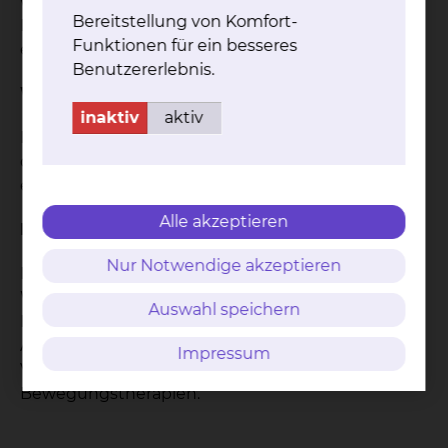
werden hierbei mittels Rotlichtlampen bestrahlt.
Bereitstellung von Komfort-
Es ist eine mildere Form der Wärmetherapie mit
Funktionen für ein besseres
einer geringeren Tiefenwirkung.
Benutzererlebnis.
Wirkung und Ziele:
inaktiv
aktiv
Die lokale Wärme verbessert die Durchblutung
der bestrahlten Regionen und führt damit zu
einer Tonussenkung und Schmerzlinderung.
Alle akzeptieren
Indikationen:
Nur Notwendige akzeptieren
Muskelverspannungen, degenerative
Wirbelsäulensyndrome, rheumatische
Auswahl speichern
Erkrankungen, allgemeine Erregungszustände,
Alternative zu Fangopackungen, ebenfalls als
Impressum
Vorbereitung für Massagen oder
Bewegungstherapien.