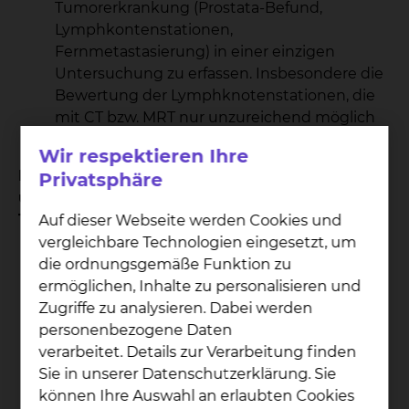
Tumorerkrankung (Prostata-Befund,
Lymphkontenstationen,
Fernmetastasierung) in einer einzigen
Untersuchung zu erfassen. Insbesondere die
Bewertung der Lymphknotenstationen, die
mit CT bzw. MRT nur unzureichend möglich
ist, kann hier funktionell überprüft werden.
Wir respektieren Ihre
Patienten mit vorgeschrittenem Prostata-Krebs
Privatsphäre
unter medikamentöser Behandlung zur
Therapiekontrolle
Auf dieser Webseite werden Cookies und
vergleichbare Technologien eingesetzt, um
Während die PSA-Werte die allgemeine
die ordnungsgemäße Funktion zu
Bewertung des Therapieergebnisses zeigen,
ermöglichen, Inhalte zu personalisieren und
kann die PET-CT-Untersuchung für einzelne,
Zugriffe zu analysieren. Dabei werden
lokale Metastasen (z. B. lokale Schmerzen
personenbezogene Daten
einer einzelnen Knochenmetastase) das
verarbeitet. Details zur Verarbeitung finden
Ansprechen bzw. Nichtansprechen der
Sie in unserer Datenschutzerklärung. Sie
Therapie darstellen und damit die
können Ihre Auswahl an erlaubten Cookies