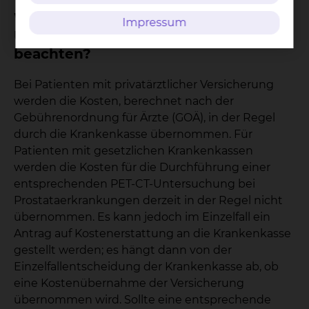
Was ist bei der
Impressum
Untersuchungsmethode zu
beachten?
Bei Patienten mit privatärztlicher Versicherung
werden die Kosten, berechnet nach der
Gebührenordnung für Ärzte (GOÄ), in der Regel
durch die Krankenkasse übernommen. Für
Patienten mit gesetzlichen Krankenkassen
werden die Kosten für die Durchführung einer
entsprechenden PET-CT-Untersuchung bei
Prostataerkrankungen derzeit in der Regel nicht
übernommen. Es kann jedoch im Einzelfall ein
Antrag auf Kostenerstattung an die Krankenkasse
gestellt werden; es hängt dann von der
Einzelfallentscheidung der Krankenkasse ab, ob
eine Kostenübernahme der Versicherung
übernommen wird. Sollte eine entsprechende