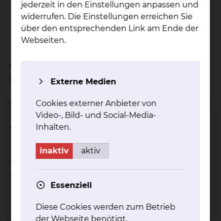
Möglichkeit einer Einleitung einer lokalen
jederzeit in den Einstellungen anpassen und
Therapie (z. B. Bestrahlung einer
widerrufen. Die Einstellungen erreichen Sie
schmerzhaften Knochenmetastase)
über den entsprechenden Link am Ende der
unterstützen.
Webseiten.
Welche Ziele hat die
Untersuchungsmethode?
Externe Medien
Die Entscheidung zur Durchführung einer PET-CT
Cookies externer Anbieter von
sollte nicht als isolierte diagnostische Maßnahme
Video-, Bild- und Social-Media-
erfolgen, sondern Teil einer ganzheitlichen
Inhalten.
Krankheitsbetrachtung sein. Die PET-CT-
Untersuchung gibt Sinn, wenn sie auf der
inaktiv
aktiv
Grundlage bisheriger Untersuchungsergebnisse
(noch) nötig ist und wenn ihr Ergebnis einen
Essenziell
Einfluss auf das weitere Vorgehen, insbesondere
auf die Wahl weiterer Behandlungsmaßnahmen
Diese Cookies werden zum Betrieb
hat. Die PET-CT ist damit ein diagnostischer
der Webseite benötigt.