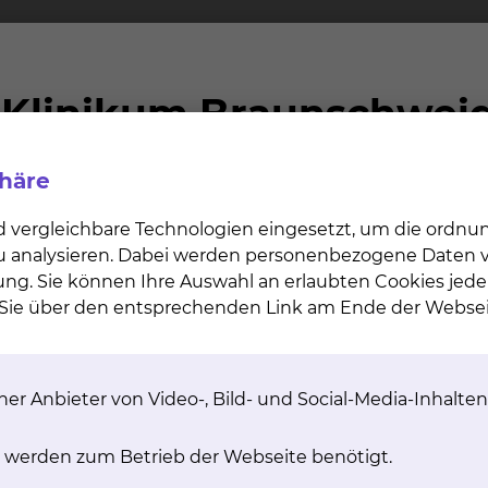
dienpaket werden Ihnen nach Ihrer Entlassung in Rechn
und Telefon“ nicht einzeln gebucht werden können. Für
schlossen haben, sind die Kosten des Medienpaktes m
ren werden Ihnen gesondert in Rechnung gestellt. Di
phäre
d vergleichbare Technologien eingesetzt, um die ordn
 zu analysieren. Dabei werden personenbezogene Daten ve
ung. Sie können Ihre Auswahl an erlaubten Cookies jede
n Sie über den entsprechenden Link am Ende der Websei
chnahme von Wahlleistungen
er Anbieter von Video-, Bild- und Social-Media-Inhalten
ruchnahme von Wahlleistungen
 werden zum Betrieb der Webseite benötigt.