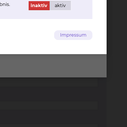
bnis.
inaktiv
aktiv
Impressum
 Medienpaket "Sky & Telefon".