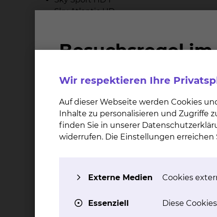
Sky Atlantic HD
Sky Sport News
Die entstandenen Gebühren für Telefon und Me
dass die Bestandteile des Medienpaketes „Sky 
Wahlleistungsvereinbarung „Unterkunft“ abge
abgegolten. Die entstandenen Gesprächsgebüh
Wir respektieren Ihre Privats
pro Tag zzgl. 0,10 € pro Gesprächseinheit.
Auf dieser Webseite werden Cookies un
Inhalte zu personalisieren und Zugriffe
finden Sie in unserer Datenschutzerklär
Wichtiger Hinweis
widerrufen. Die Einstellungen erreiche
Einschränkungen bei Inanspru
Externe Medien
Cookies extern
Abschlagszahlungen bei Inansp
Essenziell
Diese Cookies