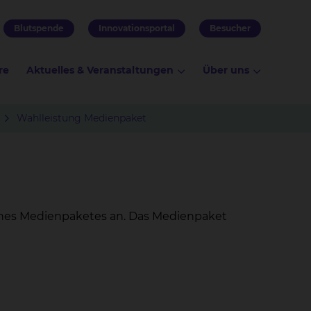
Blutspende
Innovationsportal
Besucher
re
Aktuelles & Veranstaltungen
Über uns
Wahlleistung Medienpaket
eines Medienpaketes an. Das Medienpaket