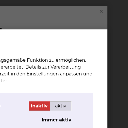
ung gestellt. Bitte haben Sie Verständnis,
 Patienten, die eine
it den Zuschlägen je Berechnungstag
e Kosten für das Medienpaket betragen 3 €
ungsgemäße Funktion zu ermöglichen,
rarbeitet. Details zur Verarbeitung
rzeit in den Einstellungen anpassen und
ten.
.
inaktiv
aktiv
Immer aktiv