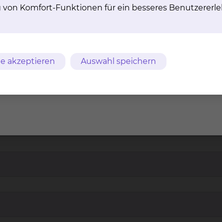
g von Komfort-Funktionen für ein besseres Benutzererle
ahlleistung "Medienpaket"
e akzeptieren
Auswahl speichern
 zur Kenntnis genommen habe und beantrage hiermit das