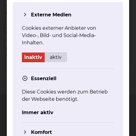
verfügen, können diese kostenpflichtig im Kiosk
erworben werden.
Externe Medien
Zimmer, die den Kliniken und Stationen im
Cookies externer Anbieter von
Neubau angehören, verfügen über keinen
Video-, Bild- und Social-Media-
Fernseh-, Radio- und Telefonempfang. Hier muss
Inhalten.
ein eigenes mobiles Endgerät mitgebracht
werden.
inaktiv
aktiv
Essenziell
Kontakt
Impressum
AVB
Datenschutz
Bildnachweise
Entgelttransparenz
Cookie Einstellungen
Diese Cookies werden zum Betrieb
der Webseite benötigt.
Immer aktiv
Städtisches Klinikum
Komfort
Braunschweig gGmbH