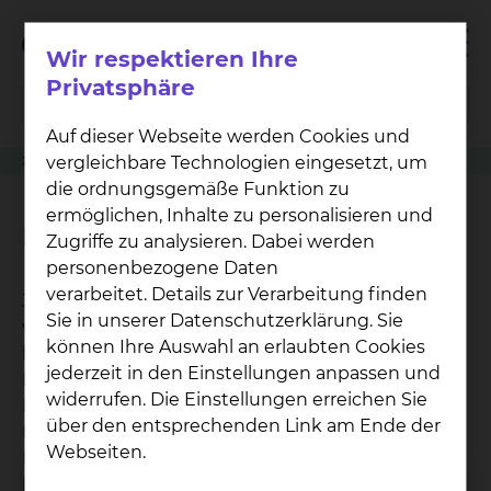
Wir respektieren Ihre
Privatsphäre
Auf dieser Webseite werden Cookies und
vergleichbare Technologien eingesetzt, um
Zuweiser
Patient anmelden
Radiologie & Nuklearmedizin
Fernseher
die ordnungsgemäße Funktion zu
ermöglichen, Inhalte zu personalisieren und
Fernseher
Zugriffe zu analysieren. Dabei werden
personenbezogene Daten
verarbeitet. Details zur Verarbeitung finden
Jedes unserer Zimmer, das nicht im Neubau Ost
Sie in unserer Datenschutzerklärung. Sie
verortet ist, ist mit einem Fernseher zum
können Ihre Auswahl an erlaubten Cookies
kostenlosem Empfang der gängigen
jederzeit in den Einstellungen anpassen und
Fernsehsender ausgestattet. Zudem verfügt jedes
widerrufen. Die Einstellungen erreichen Sie
Bett über die Möglichkeit zum kostenfreien
über den entsprechenden Link am Ende der
Empfang der örtlichen und überregionalen
Webseiten.
Radiosender. Für den Empfang werden Kopfhörer
benötigt. Sofern Sie über keine Kopfhörer