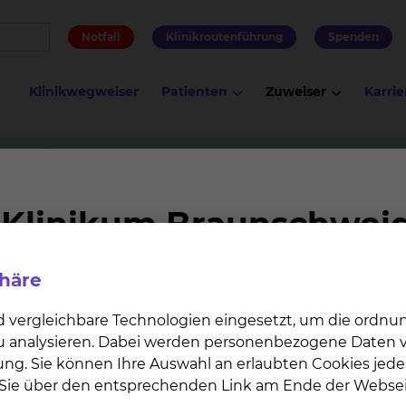
Notfall
Klinikroutenführung
Spenden
Klinikwegweiser
Patienten
Zuweiser
Karrie
Blutreinigung
Fernseher
phäre
st verortet ist, ist mit einem Fernseher zum kostenl
die Möglichkeit zum kostenfreien Empfang der örtliche
d vergleichbare Technologien eingesetzt, um die ordn
e über keine Kopfhörer verfügen, können diese kostenp
 zu analysieren. Dabei werden personenbezogene Daten ve
ung. Sie können Ihre Auswahl an erlaubten Cookies jede
ubau angehören, verfügen über keinen Fernseh-, Radio
n Sie über den entsprechenden Link am Ende der Websei