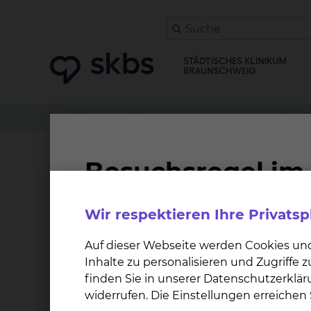
Zuweiser
Patient anmelden
Nephrologie & 
Fernseher
Wir respektieren Ihre Privats
Jedes unserer Zimmer, das nicht im Neubau O
ausgestattet. Zudem verfügt jedes Bett über 
Auf dieser Webseite werden Cookies un
Empfang werden Kopfhörer benötigt. Sofern Si
Inhalte zu personalisieren und Zugriffe
finden Sie in unserer Datenschutzerklär
Zimmer, die den Kliniken und Stationen im Ne
widerrufen. Die Einstellungen erreiche
mobiles Endgerät mitgebracht werden.