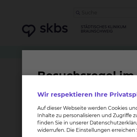
Zuweiser
Patient anmelden
Kardiologie & I
Dolmetscher
Wir respektieren Ihre Privats
Für die optimale Patientenversorgung ist Spr
zwischen Personal und Patienten, die wir Dank 
Auf dieser Webseite werden Cookies un
wichtigen Informationen exakt übermittelt we
Inhalte zu personalisieren und Zugriffe
finden Sie in unserer Datenschutzerklär
widerrufen. Die Einstellungen erreiche