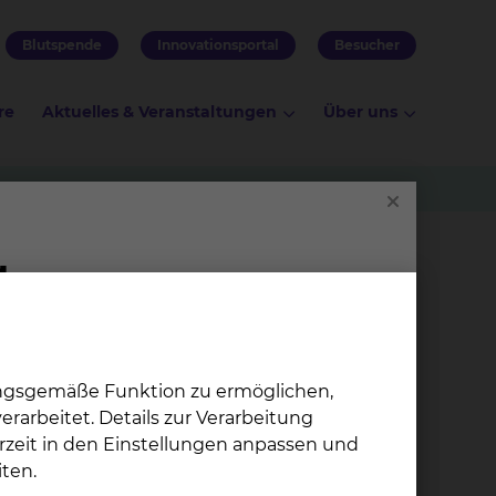
Blutspende
Innovationsportal
Besucher
re
Aktuelles & Veranstaltungen
Über uns
t auf eine bestmögliche Verständigung
n können. So sorgen wir dafür, dass alle
ungsgemäße Funktion zu ermöglichen,
rarbeitet. Details zur Verarbeitung
rzeit in den Einstellungen anpassen und
ten.