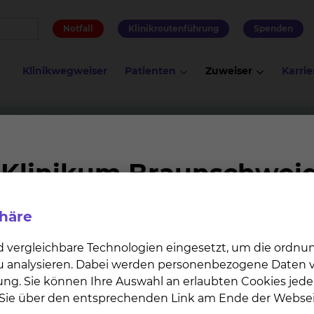
Notfall
Klinikroutenführung
Spenden
Klinikwegweiser
Patienten
Zuweiser
Karrie
ntensivmedizin
Dolmetscher
phäre
achverständigung unerlässlich. So legen wir großen Wer
der Vielzahl an qualifizierten Dolmetschern gewährleiste
d vergleichbare Technologien eingesetzt, um die ordn
rden, um eine exakte Diagnose zu stellen.
 zu analysieren. Dabei werden personenbezogene Daten ve
ung. Sie können Ihre Auswahl an erlaubten Cookies jede
n Sie über den entsprechenden Link am Ende der Websei