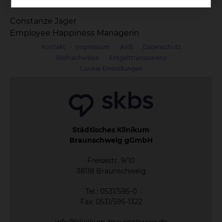
Constanze Jäger
Employee Happiness Managerin
Kontakt
Impressum
AVB
Datenschutz
Bildnachweise
Entgelttransparenz
Cookie Einstellungen
Städtisches Klinikum
Braunschweig gGmbH
Freisestr. 9/10
38118 Braunschweig
Tel.: 0531/595-0
Fax: 0531/595-1322
info@klinikum-braunschweig.de