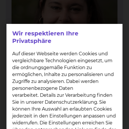
Wir respektieren Ihre
Privatsphäre
Auf dieser Webseite werden Cookies und
vergleichbare Technologien eingesetzt, um
die ordnungsgemäße Funktion zu
ermöglichen, Inhalte zu personalisieren und
Con­stan­ze Jä­ger
Zugriffe zu analysieren. Dabei werden
personenbezogene Daten
Tel.:
+49 531 595 1800
verarbeitet. Details zur Verarbeitung finden
Mobil:
0175 2071027
Sie in unserer Datenschutzerklärung. Sie
Per E-Mail kontaktieren
können Ihre Auswahl an erlaubten Cookies
jederzeit in den Einstellungen anpassen und
widerrufen. Die Einstellungen erreichen Sie